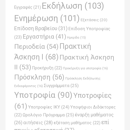
t
Εκδήλωση
(103)
Εγγραφές
(21)
i
Ενημέρωση
(101)
o
Εξετάσεις
(20)
Επίδοση Βραβείου
(31)
n
Επίδοση Υποτροφίας
Εργαστήρια
(41)
(23)
Ημερίδα
(15)
Πρακτική
Περιοδεία
(54)
Άσκηση Ι
(68)
Πρακτική Άσκηση
ΙΙ
(53)
Προκήρυξη
(22)
Προκήρυξη για υποτροφία
(16)
Πρόσκληση
(56)
Πρόσκληση Εκδήλωσης
Συγγράμματα
(25)
Ενδιαφέροντος
(16)
Υποτροφία
(90)
Υποτροφίες
(61)
Υποτροφίες ΙΚΥ
(24)
Υποψήφιοι Διδάκτορες
έναρξη μαθήματος
Ωρολόγιο Πρόγραμμα
(25)
(22)
επί
(26)
αιτήσεις
(28)
εξέταση μαθήματος
(22)