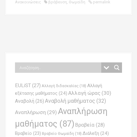
Ανακοινώσεις
βράβευση
,
Θωμαίδη
permalink
P
o
s
t
n
EULiST
(27)
Αλλαγή
a
Αλλαγή διδασκαλίας
(18)
Αλλαγή ώρας
(30)
εξέτασης μαθήματος
(24)
v
Αναβολή μαθήματος
(32)
Αναβολή
(26)
i
Αναπλήρωση
Αναπλήρωση
(29)
g
μαθήματος
(87)
Βραβεία
(28)
a
Βραβείο
(23)
Διάλεξη
(24)
Βραβείο Θωμαϊδη
(18)