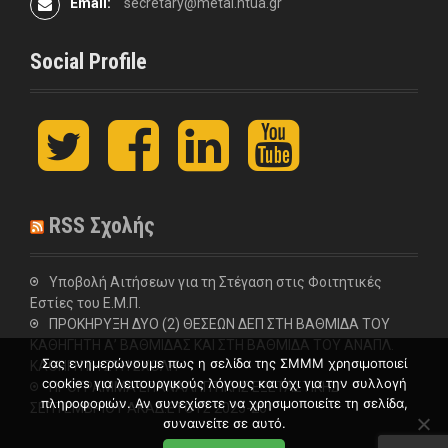
Email:
secretary@metal.ntua.gr
Social Profile
t
F
L
y
w
a
i
o
i
c
n
u
t
e
k
t
t
b
e
u
RSS Σχολής
e
o
d
b
r
o
I
e
k
n
Υποβολή Αιτήσεων για τη Στέγαση στις Φοιτητικές
Εστίες του Ε.Μ.Π.
ΠΡΟΚΗΡΥΞΗ ΔΥΟ (2) ΘΕΣΕΩΝ ΔΕΠ ΣΤΗ ΒΑΘΜΙΔΑ ΤΟΥ
ΚΑΘΗΓΗΤΗ Α’ ΒΑΘΜΙΔΑΣ ΚΑΙ ΣΤΗ ΒΑΘΜΙΔΑ ΤΟΥ ΑΝΑΠΛ.
Σας ενημερώνουμε πως η σελίδα της ΣΜΜΜ χρησιμοποιεί
ΚΑΘΗΓΗΤΗ ΣΤΗ ΣΧΟΛΗ
cookies για λειτουργικούς λόγους και όχι για την συλλογή
ΠΡΟΓΡΑΜΜΑ ΕΠΑΝΑΛΗΠΤΙΚΗΣ ΕΞΕΤΑΣΤΙΚΗΣ
πληροφοριών. Αν συνεχίσετε να χρησιμοποιείτε τη σελίδα,
ΣΕΠΤΕΜΒΡΙΟΥ ΑΚΑΔ.ΕΤΟΥΣ 2025-26
συναινείτε σε αυτό.