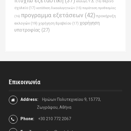
πτυχίω εξεταστική
(37)
επιλογή Υ.Δ.
(16)
θερινό
σχολείο
(17)
παράταση προθεσμίας
κατάθεση δικαιολογητικών
(15)
προγραμμα εξετάσεων
(42)
προκήρυξη
(16)
χορήγηση
εκλογών
(19)
χορήγηση Βραβείου
(17)
υποτροφίας
(27)
Επικοινωνία
Address:
Ηρώων Πολυτεχνείου 9, 15773,
Ζωγράφου, Αθήνα
Phone:
+30 210 772 2067