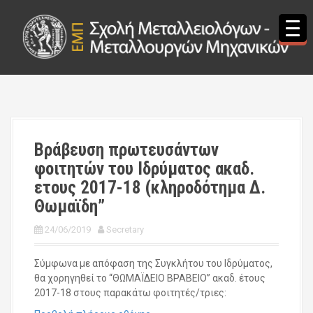
S
k
i
p
t
o
c
o
n
t
Βράβευση πρωτευσάντων
e
φοιτητών του Ιδρύματος ακαδ.
n
t
ετους 2017-18 (κληροδότημα Δ.
Θωμαϊδη”
24/06/2019
Secretary
Σύμφωνα με απόφαση της Συγκλήτου του Ιδρύματος,
θα χορηγηθεί το “ΘΩΜΑΪΔΕΙΟ ΒΡΑΒΕΙΟ” ακαδ. έτους
2017-18 στους παρακάτω φοιτητές/τριες: