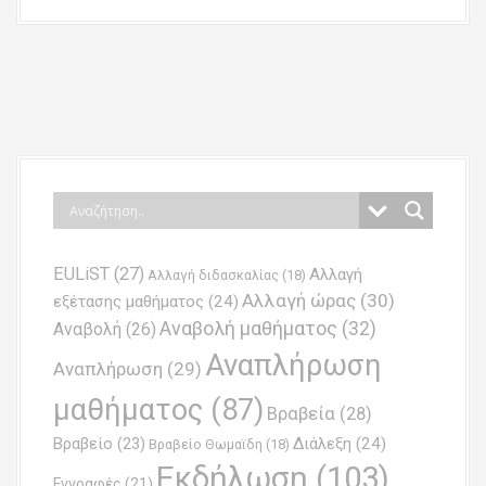
P
o
s
t
n
EULiST
(27)
Αλλαγή
a
Αλλαγή διδασκαλίας
(18)
Αλλαγή ώρας
(30)
εξέτασης μαθήματος
(24)
v
Αναβολή μαθήματος
(32)
Αναβολή
(26)
i
Αναπλήρωση
Αναπλήρωση
(29)
g
μαθήματος
(87)
Βραβεία
(28)
a
Βραβείο
(23)
Διάλεξη
(24)
Βραβείο Θωμαϊδη
(18)
t
Εκδήλωση
(103)
Εγγραφές
(21)