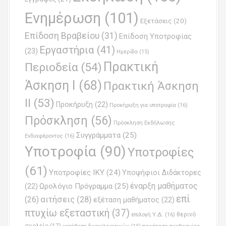
i
Ενημέρωση
(101)
o
Εξετάσεις
(20)
Επίδοση Βραβείου
(31)
n
Επίδοση Υποτροφίας
Εργαστήρια
(41)
(23)
Ημερίδα
(15)
Πρακτική
Περιοδεία
(54)
Άσκηση Ι
(68)
Πρακτική Άσκηση
ΙΙ
(53)
Προκήρυξη
(22)
Προκήρυξη για υποτροφία
(16)
Πρόσκληση
(56)
Πρόσκληση Εκδήλωσης
Συγγράμματα
(25)
Ενδιαφέροντος
(16)
Υποτροφία
(90)
Υποτροφίες
(61)
Υποτροφίες ΙΚΥ
(24)
Υποψήφιοι Διδάκτορες
έναρξη μαθήματος
Ωρολόγιο Πρόγραμμα
(25)
(22)
επί
(26)
αιτήσεις
(28)
εξέταση μαθήματος
(22)
πτυχίω εξεταστική
(37)
επιλογή Υ.Δ.
(16)
θερινό