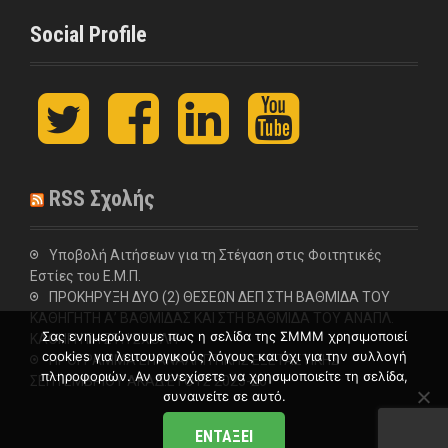
Social Profile
t
F
L
y
w
a
i
o
i
c
n
u
t
e
k
t
t
b
e
u
RSS Σχολής
e
o
d
b
r
o
I
e
k
n
Υποβολή Αιτήσεων για τη Στέγαση στις Φοιτητικές
Εστίες του Ε.Μ.Π.
ΠΡΟΚΗΡΥΞΗ ΔΥΟ (2) ΘΕΣΕΩΝ ΔΕΠ ΣΤΗ ΒΑΘΜΙΔΑ ΤΟΥ
ΚΑΘΗΓΗΤΗ Α’ ΒΑΘΜΙΔΑΣ ΚΑΙ ΣΤΗ ΒΑΘΜΙΔΑ ΤΟΥ ΑΝΑΠΛ.
Σας ενημερώνουμε πως η σελίδα της ΣΜΜΜ χρησιμοποιεί
ΚΑΘΗΓΗΤΗ ΣΤΗ ΣΧΟΛΗ
cookies για λειτουργικούς λόγους και όχι για την συλλογή
ΠΡΟΓΡΑΜΜΑ ΕΠΑΝΑΛΗΠΤΙΚΗΣ ΕΞΕΤΑΣΤΙΚΗΣ
πληροφοριών. Αν συνεχίσετε να χρησιμοποιείτε τη σελίδα,
ΣΕΠΤΕΜΒΡΙΟΥ ΑΚΑΔ.ΕΤΟΥΣ 2025-26
συναινείτε σε αυτό.
ΕΝΤΆΞΕΙ