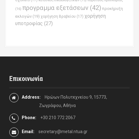
σχολείο
(17)
παράταση προθεσμίας
κατάθεση δικαιολογητικών
(15)
προγραμμα εξετάσεων
(42)
προκήρυξη
(16)
χορήγηση
εκλογών
(19)
χορήγηση Βραβείου
(17)
υποτροφίας
(27)
Επικοινωνία
Address:
Ηρώων Πολυτεχνείου 9, 15773,
Ζωγράφου, Αθήνα
Phone:
+30 210 772 2067
Email:
secretary@metal.ntua.gr