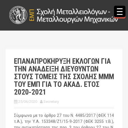
S
k
i
p
t
o
c
o
n
t
ΕΠΑΝΑΠΡΟΚΗΡΥΞΗ ΕΚΛΟΓΩΝ ΓΙΑ
e
ΤΗΝ ΑΝΑΔΕΙΞΗ ΔΙΕΥΘΥΝΤΩΝ
n
t
ΣΤΟΥΣ ΤΟΜΕΙΣ ΤΗΣ ΣΧΟΛΗΣ ΜΜΜ
ΤΟΥ ΕΜΠ ΓΙΑ ΤΟ ΑΚΑΔ. ΕΤΟΣ
2020-2021
25/06/2020
Secretary
Σύμφωνα με το άρθρο 27 του Ν. 4485/2017 (ΦΕΚ 114
τ.Α.), την Υ.Α. 153348/Ζ1/15-9-2017 (ΦΕΚ 3255 τ.Β.),
την αντικατάσταση της παρ. 3 του άρθρου 27 του Ν.