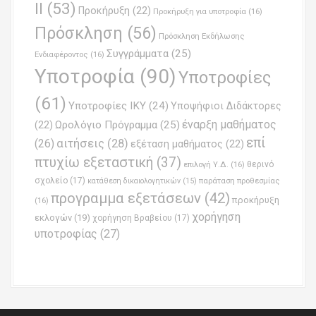
ΙΙ
(53)
Προκήρυξη
(22)
Προκήρυξη για υποτροφία
(16)
Πρόσκληση
(56)
Πρόσκληση Εκδήλωσης
Συγγράμματα
(25)
Ενδιαφέροντος
(16)
Υποτροφία
(90)
Υποτροφίες
(61)
Υποτροφίες ΙΚΥ
(24)
Υποψήφιοι Διδάκτορες
έναρξη μαθήματος
Ωρολόγιο Πρόγραμμα
(25)
(22)
επί
(26)
αιτήσεις
(28)
εξέταση μαθήματος
(22)
πτυχίω εξεταστική
(37)
επιλογή Υ.Δ.
(16)
θερινό
σχολείο
(17)
παράταση προθεσμίας
κατάθεση δικαιολογητικών
(15)
προγραμμα εξετάσεων
(42)
προκήρυξη
(16)
χορήγηση
εκλογών
(19)
χορήγηση Βραβείου
(17)
υποτροφίας
(27)