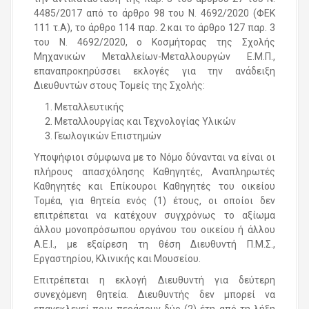
4485/2017 από το άρθρο 98 του Ν. 4692/2020 (ΦΕΚ
111 τ.Α), το άρθρο 114 παρ. 2 και το άρθρο 127 παρ. 3
του Ν. 4692/2020, ο Κοσμήτορας της Σχολής
Μηχανικών Μεταλλείων-Μεταλλουργών Ε.Μ.Π.,
επαναπροκηρύσσει εκλογές για την ανάδειξη
Διευθυντών στους Τομείς της Σχολής:
Μεταλλευτικής
Μεταλλουργίας και Τεχνολογίας Υλικών
Γεωλογικών Επιστημών
Υποψήφιοι σύμφωνα με το Νόμο δύνανται να είναι οι
πλήρους απασχόλησης Καθηγητές, Αναπληρωτές
Καθηγητές και Επίκουροι Καθηγητές του οικείου
Τομέα, για θητεία ενός (1) έτους, οι οποίοι δεν
επιτρέπεται να κατέχουν συγχρόνως το αξίωμα
άλλου μονοπρόσωπου οργάνου του οικείου ή άλλου
Α.Ε.Ι., με εξαίρεση τη θέση Διευθυντή Π.Μ.Σ.,
Εργαστηρίου, Κλινικής και Μουσείου.
Επιτρέπεται η εκλογή Διευθυντή για δεύτερη
συνεχόμενη θητεία. Διευθυντής δεν μπορεί να