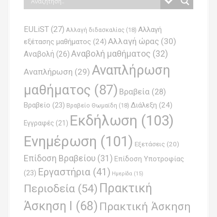
t
n
EULiST
(27)
Αλλαγή
a
Αλλαγή διδασκαλίας
(18)
Αλλαγή ώρας
(30)
εξέτασης μαθήματος
(24)
v
Αναβολή μαθήματος
(32)
Αναβολή
(26)
i
Αναπλήρωση
Αναπλήρωση
(29)
g
μαθήματος
(87)
Βραβεία
(28)
a
Βραβείο
(23)
Διάλεξη
(24)
Βραβείο Θωμαϊδη
(18)
t
Εκδήλωση
(103)
Εγγραφές
(21)
i
Ενημέρωση
(101)
o
Εξετάσεις
(20)
Επίδοση Βραβείου
(31)
n
Επίδοση Υποτροφίας
Εργαστήρια
(41)
(23)
Ημερίδα
(15)
Πρακτική
Περιοδεία
(54)
Άσκηση Ι
(68)
Πρακτική Άσκηση