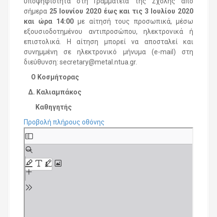
υποψηφιότητα στη Γραμματεία της Σχολής από
σήμερα
25 Ιουνίου 2020 έως και τις 3 Ιουλίου 2020
και ώρα 14:00
με αίτησή τους προσωπικά, μέσω
εξουσιοδοτημένου αντιπροσώπου, ηλεκτρονικά ή
επιστολικά. Η αίτηση μπορεί να αποσταλεί και
συνημμένη σε ηλεκτρονικό μήνυμα (e-mail) στη
διεύθυνση: secretary@metal.ntua.gr.
Ο Κοσμήτορας
Δ. Καλιαμπάκος
Καθηγητής
Προβολή πλήρους οθόνης
S
k
i
p
t
o
P
D
F