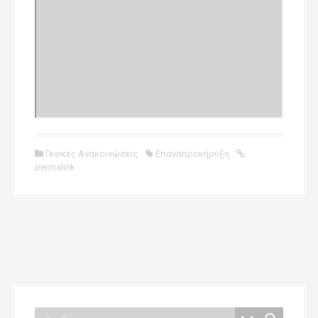
Γενικές Ανακοινώσεις
Επαναπροκήρυξη
permalink
P
o
s