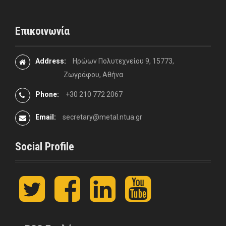
Επικοινωνία
Address:
Ηρώων Πολυτεχνείου 9, 15773,
Ζωγράφου, Αθήνα
Phone:
+30 210 772 2067
Email:
secretary@metal.ntua.gr
Social Profile
t
F
L
y
w
a
i
o
i
c
n
u
t
e
k
t
t
b
e
u