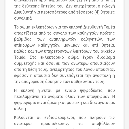
επανεκλεγεί πριν περάσουν δύο (2) έτη από τη λήξη
της δεύτερης θητείας του. Δεν επιτρέπεται η εκλογή
Διευθυντή για περισσότερες από τέσσερις (4) θητείες
συνολικά.
Το σώμα εκλεκτόρων για την εκλογή Διευθυντή Τομέα
απαρτίζεται από το σύνολο των καθηγητών πρώτης
βαθμίδας, των αναπληρωτών καθηγητών, των
επίκουρων καθηγητών, μόνιμων και επί θητεία,
καθώς και των υπηρετούντων λεκτόρων του οικείου
Τομέα. Στο εκλεκτορικό σώμα έχουν δικαίωμα
συμμετοχής και όσοι εκ των ανωτέρω απουσιάζουν
από τη θέση τους, ανεξαρτήτως του λόγου απουσίας,
εφόσον η απουσία δεν συνεπάγεται την αναστολή ή
την απαγόρευση άσκησης των καθηκόντων τους.
H εκλογή γίνεται με ενιαίο ψηφοδέλτιο, που
περιλαμβάνει τα ονόματα όλων των υποψηφίων. Η
ψηφοφορία είναι άμεση και μυστική και διεξάγεται με
κάλπη.
Καλούνται οι ενδιαφερόμενοι, που πληρούν τις
ανωτέρω προϋποθέσεις, να υποβάλλουν