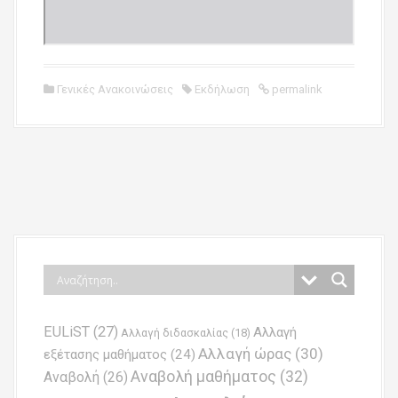
Γενικές Ανακοινώσεις
Εκδήλωση
permalink
P
o
s
t
n
EULiST
(27)
Αλλαγή
a
Αλλαγή διδασκαλίας
(18)
Αλλαγή ώρας
(30)
εξέτασης μαθήματος
(24)
v
Αναβολή μαθήματος
(32)
Αναβολή
(26)