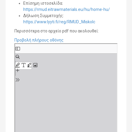
Επίσημη ιστοσελίδα:
https://rmud.eitrawmaterials.eu/hu/home-hu/
Δήλωση Συμμετοχής:
https://www.lyyti.fi/reg/RMUD_Miskolc
Περισσότερα στο αρχείο pdf που ακολουθεί:
Προβολή πλήρους οθόνης
S
k
i
p
t
o
P
D
F
c
o
n
t
e