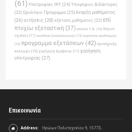
(61)
Υποτροφίες ΙΚΥ
(24)
Υποψήφιοι Διδάκτορες
έναρξη μαθήματος
Ωρολόγιο Πρόγραμμα
(25)
(22)
επί
(26)
αιτήσεις
(28)
εξέταση μαθήματος
(22)
πτυχίω εξεταστική
(37)
επιλογή Υ.Δ.
(16)
θερινό
σχολείο
(17)
παράταση προθεσμίας
κατάθεση δικαιολογητικών
(15)
προγραμμα εξετάσεων
(42)
προκήρυξη
(16)
χορήγηση
εκλογών
(19)
χορήγηση Βραβείου
(17)
υποτροφίας
(27)
Επικοινωνία
Address:
Ηρώων Πολυτεχνείου 9, 15773,