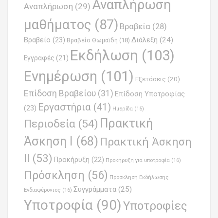
i
Αναπλήρωση
Αναπλήρωση
(29)
g
μαθήματος
(87)
Βραβεία
(28)
a
Βραβείο
(23)
Διάλεξη
(24)
Βραβείο Θωμαϊδη
(18)
t
Εκδήλωση
(103)
Εγγραφές
(21)
i
Ενημέρωση
(101)
o
Εξετάσεις
(20)
Επίδοση Βραβείου
(31)
n
Επίδοση Υποτροφίας
Εργαστήρια
(41)
(23)
Ημερίδα
(15)
Πρακτική
Περιοδεία
(54)
Άσκηση Ι
(68)
Πρακτική Άσκηση
ΙΙ
(53)
Προκήρυξη
(22)
Προκήρυξη για υποτροφία
(16)
Πρόσκληση
(56)
Πρόσκληση Εκδήλωσης
Συγγράμματα
(25)
Ενδιαφέροντος
(16)
Υποτροφία
(90)
Υποτροφίες