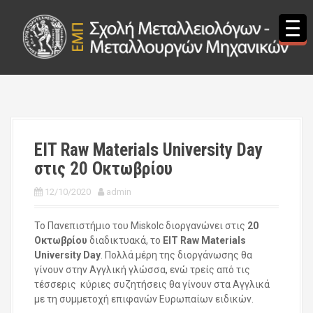
S
k
i
p
t
o
c
o
n
t
EIT Raw Materials University Day
e
στις 20 Οκτωβρίου
n
t
12/10/2020
admin
Το Πανεπιστήμιο του Miskolc διοργανώνει στις
20
Οκτωβρίου
διαδικτυακά, το
EIT Raw Materials
University Day
. Πολλά μέρη της διοργάνωσης θα
γίνουν στην Αγγλική γλώσσα, ενώ τρείς από τις
τέσσερις κύριες συζητήσεις θα γίνουν στα Αγγλικά
με τη συμμετοχή επιφανών Ευρωπαίων ειδικών.