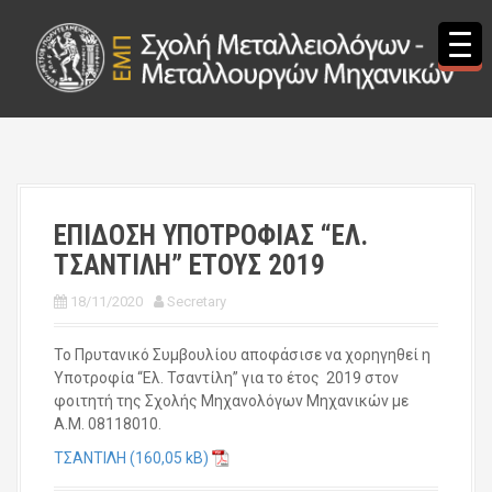
S
k
i
p
t
o
c
o
n
t
ΕΠΙΔΟΣΗ ΥΠΟΤΡΟΦΙΑΣ “ΕΛ.
e
ΤΣΑΝΤΙΛΗ” ΕΤΟΥΣ 2019
n
t
18/11/2020
Secretary
Το Πρυτανικό Συμβουλίου αποφάσισε να χορηγηθεί η
Υποτροφία “Ελ. Τσαντίλη” για το έτος 2019 στον
φοιτητή της Σχολής Μηχανολόγων Μηχανικών με
Α.Μ. 08118010.
ΤΣΑΝΤΙΛΗ