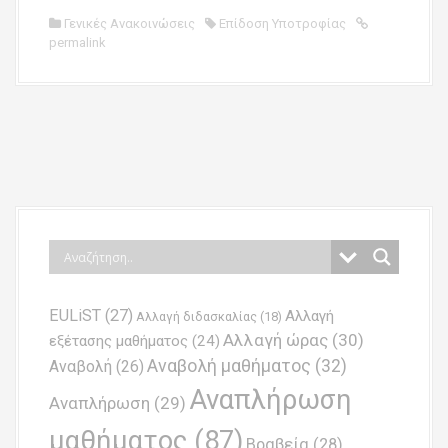
Γενικές Ανακοινώσεις
Επίδοση Υποτροφίας
permalink
P
o
s
t
n
EULiST
(27)
Αλλαγή
a
Αλλαγή διδασκαλίας
(18)
Αλλαγή ώρας
(30)
εξέτασης μαθήματος
(24)
v
Αναβολή μαθήματος
(32)
Αναβολή
(26)
i
Αναπλήρωση
Αναπλήρωση
(29)
g
μαθήματος
(87)
Βραβεία
(28)