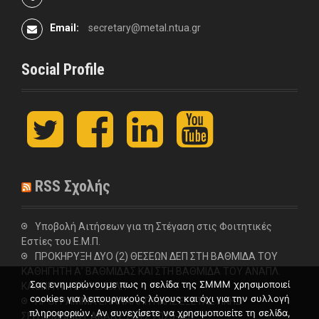
Email:
secretary@metal.ntua.gr
Social Profile
t
F
L
y
w
a
i
o
i
c
n
u
t
e
k
t
t
b
e
u
RSS Σχολής
e
o
d
b
r
o
I
e
k
n
Υποβολή Αιτήσεων για τη Στέγαση στις Φοιτητικές
Εστίες του Ε.Μ.Π.
ΠΡΟΚΗΡΥΞΗ ΔΥΟ (2) ΘΕΣΕΩΝ ΔΕΠ ΣΤΗ ΒΑΘΜΙΔΑ ΤΟΥ
ΚΑΘΗΓΗΤΗ Α’ ΒΑΘΜΙΔΑΣ ΚΑΙ ΣΤΗ ΒΑΘΜΙΔΑ ΤΟΥ ΑΝΑΠΛ.
Σας ενημερώνουμε πως η σελίδα της ΣΜΜΜ χρησιμοποιεί
ΚΑΘΗΓΗΤΗ ΣΤΗ ΣΧΟΛΗ
cookies για λειτουργικούς λόγους και όχι για την συλλογή
ΠΡΟΓΡΑΜΜΑ ΕΠΑΝΑΛΗΠΤΙΚΗΣ ΕΞΕΤΑΣΤΙΚΗΣ
πληροφοριών. Αν συνεχίσετε να χρησιμοποιείτε τη σελίδα,
ΣΕΠΤΕΜΒΡΙΟΥ ΑΚΑΔ.ΕΤΟΥΣ 2025-26