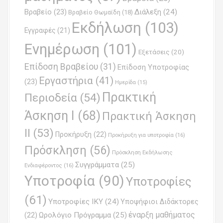
a
Βραβείο
(23)
Διάλεξη
(24)
Βραβείο Θωμαϊδη
(18)
t
Εκδήλωση
(103)
Εγγραφές
(21)
i
Ενημέρωση
(101)
o
Εξετάσεις
(20)
Επίδοση Βραβείου
(31)
n
Επίδοση Υποτροφίας
Εργαστήρια
(41)
(23)
Ημερίδα
(15)
Πρακτική
Περιοδεία
(54)
Άσκηση Ι
(68)
Πρακτική Άσκηση
ΙΙ
(53)
Προκήρυξη
(22)
Προκήρυξη για υποτροφία
(16)
Πρόσκληση
(56)
Πρόσκληση Εκδήλωσης
Συγγράμματα
(25)
Ενδιαφέροντος
(16)
Υποτροφία
(90)
Υποτροφίες
(61)
Υποτροφίες ΙΚΥ
(24)
Υποψήφιοι Διδάκτορες
έναρξη μαθήματος
Ωρολόγιο Πρόγραμμα
(25)
(22)