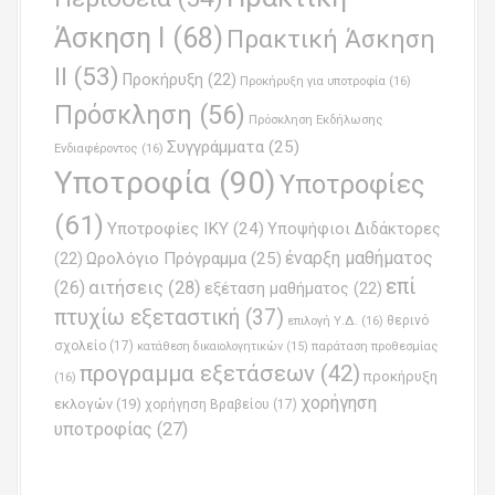
Άσκηση Ι
(68)
Πρακτική Άσκηση
ΙΙ
(53)
Προκήρυξη
(22)
Προκήρυξη για υποτροφία
(16)
Πρόσκληση
(56)
Πρόσκληση Εκδήλωσης
Συγγράμματα
(25)
Ενδιαφέροντος
(16)
Υποτροφία
(90)
Υποτροφίες
(61)
Υποτροφίες ΙΚΥ
(24)
Υποψήφιοι Διδάκτορες
έναρξη μαθήματος
Ωρολόγιο Πρόγραμμα
(25)
(22)
επί
(26)
αιτήσεις
(28)
εξέταση μαθήματος
(22)
πτυχίω εξεταστική
(37)
επιλογή Υ.Δ.
(16)
θερινό
σχολείο
(17)
παράταση προθεσμίας
κατάθεση δικαιολογητικών
(15)
προγραμμα εξετάσεων
(42)
προκήρυξη
(16)
χορήγηση
εκλογών
(19)
χορήγηση Βραβείου
(17)
υποτροφίας
(27)