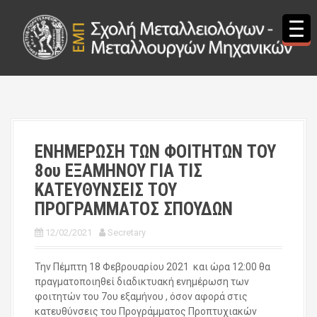
S
k
i
p
t
o
c
o
n
t
ΕΝΗΜΕΡΩΣΗ ΤΩΝ ΦΟΙΤΗΤΩΝ ΤΟΥ
e
8ου ΕΞΑΜΗΝΟΥ ΓΙΑ ΤΙΣ
n
t
ΚΑΤΕΥΘΥΝΣΕΙΣ ΤΟΥ
ΠΡΟΓΡΑΜΜΑΤΟΣ ΣΠΟΥΔΩΝ
12/02/2021
Secretary
Την Πέμπτη 18 Φεβρουαρίου 2021 και ώρα 12:00 θα
πραγματοποιηθεί διαδικτυακή ενημέρωση των
φοιτητών του 7ου εξαμήνου , όσον αφορά στις
κατευθύνσεις του Προγράμματος Προπτυχιακών