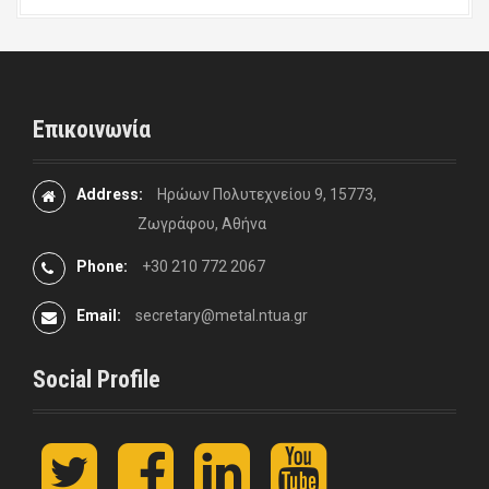
Επικοινωνία
Address:
Ηρώων Πολυτεχνείου 9, 15773,
Ζωγράφου, Αθήνα
Phone:
+30 210 772 2067
Email:
secretary@metal.ntua.gr
Social Profile
t
F
L
y
w
a
i
o