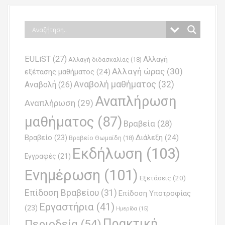
s
t
n
EULiST
(27)
Αλλαγή
a
Αλλαγή διδασκαλίας
(18)
Αλλαγή ώρας
(30)
εξέτασης μαθήματος
(24)
v
Αναβολή μαθήματος
(32)
Αναβολή
(26)
i
Αναπλήρωση
Αναπλήρωση
(29)
g
μαθήματος
(87)
Βραβεία
(28)
a
Βραβείο
(23)
Διάλεξη
(24)
Βραβείο Θωμαϊδη
(18)
t
Εκδήλωση
(103)
Εγγραφές
(21)
i
Ενημέρωση
(101)
o
Εξετάσεις
(20)
Επίδοση Βραβείου
(31)
n
Επίδοση Υποτροφίας
Εργαστήρια
(41)
(23)
Ημερίδα
(15)
Πρακτική
Περιοδεία
(54)