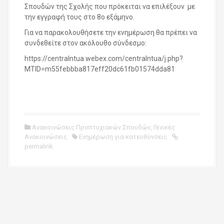
Σπουδών της Σχολής που πρόκειται να επιλέξουν με
την εγγραφή τους στο 8ο εξάμηνο.
Για να παρακολουθήσετε την ενημέρωση θα πρέπει να
συνδεθείτε στον ακόλουθο σύνδεσμο:
https://centralntua.webex.com/centralntua/j.php?
MTID=m55febbba817eff20dc61fb01574dda81
Ανακοινώσεις Προπτυχιακών Σπουδών
,
Γενικές
Ανακοινώσεις
Ενημέρωση για κατευθύνσεις
permalink
P
o