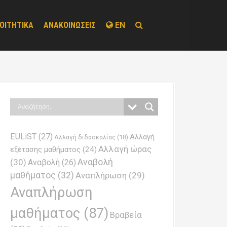
ΟΙΤΗΤΙΚΑ
ΑΝΑΚΟΙΝΩΣΕΙΣ
EN
EULiST
(27)
Αλλαγή
Αλλαγή διδασκαλίας
(18)
Αλλαγή ώρας
εξέτασης μαθήματος
(24)
Αναβολή
(30)
Αναβολή
(26)
μαθήματος
(32)
Αναπλήρωση
(29)
Αναπλήρωση
μαθήματος
(87)
Βραβεία