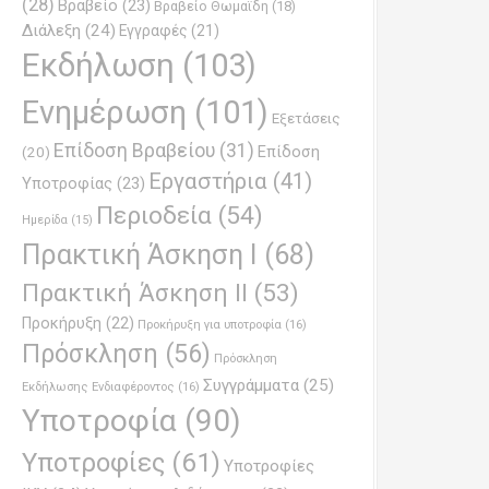
(28)
Βραβείο
(23)
Βραβείο Θωμαϊδη
(18)
Διάλεξη
(24)
Εγγραφές
(21)
Εκδήλωση
(103)
Ενημέρωση
(101)
Εξετάσεις
Επίδοση Βραβείου
(31)
Επίδοση
(20)
Εργαστήρια
(41)
Υποτροφίας
(23)
Περιοδεία
(54)
Ημερίδα
(15)
Πρακτική Άσκηση Ι
(68)
Πρακτική Άσκηση ΙΙ
(53)
Προκήρυξη
(22)
Προκήρυξη για υποτροφία
(16)
Πρόσκληση
(56)
Πρόσκληση
Συγγράμματα
(25)
Εκδήλωσης Ενδιαφέροντος
(16)
Υποτροφία
(90)
Υποτροφίες
(61)
Υποτροφίες