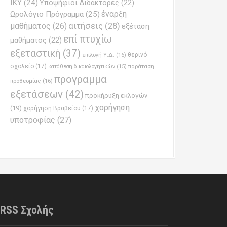
ΙΚΥ
(24)
Υποψήφιοι Διδάκτορες
(22)
έναρξη
Ωρολόγιο Πρόγραμμα
(25)
μαθήματος
(26)
αιτήσεις
(28)
εξέταση
επί πτυχίω
μαθήματος
(22)
εξεταστική
(37)
επιλογή Υ.Δ.
(16)
θερινό
σχολείο
(17)
παράταση
κατάθεση δικαιολογητικών
(15)
προγραμμα
προθεσμίας
(16)
εξετάσεων
(42)
προκήρυξη εκλογών
χορήγηση
(19)
χορήγηση Βραβείου
(17)
υποτροφίας
(27)
RSS Σχολής