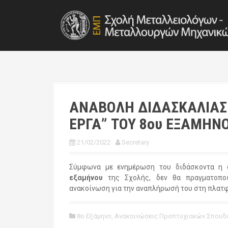
S
k
i
p
t
o
c
o
n
t
ΑΝΑΒΟΛΗ ΔΙΔΑΣΚΑΛΙΑΣ
e
ΕΡΓΑ” ΤΟΥ 8ου ΕΞΑΜΗΝ
n
t
21/02/2022
Secretary
Σύμφωνα με ενημέρωση του διδάσκοντα η δ
εξαμήνου
της Σχολής, δεν θα πραγματοπο
ανακοίνωση για την αναπλήρωσή του στη πλατφό
8ο Εξάμηνο
,
Ανακοινώσεις Προπτυχιακών Σπουδ