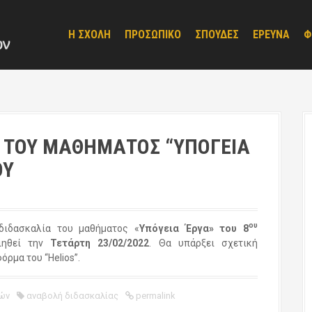
Η ΣΧΟΛΗ
ΠΡΟΣΩΠΙΚΟ
ΣΠΟΥΔΕΣ
ΕΡΕΥΝΑ
Φ
 ΤΟΥ ΜΑΘΗΜΑΤΟΣ “ΥΠΟΓΕΙΑ
ΟΥ
ου
ιδασκαλία του μαθήματος «
Υπόγεια Έργα» του 8
ιηθεί την
Τετάρτη 23/02/2022
. Θα υπάρξει σχετική
ρμα του “Helios”.
ών
αναβολή διδασκαλίας
permalink