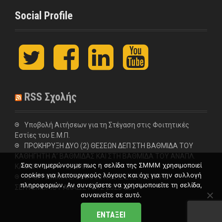
Social Profile
t
F
L
y
w
a
i
o
i
c
n
u
t
e
k
t
t
b
e
u
RSS Σχολής
e
o
d
b
r
o
I
e
k
n
Υποβολή Αιτήσεων για τη Στέγαση στις Φοιτητικές
Εστίες του Ε.Μ.Π.
ΠΡΟΚΗΡΥΞΗ ΔΥΟ (2) ΘΕΣΕΩΝ ΔΕΠ ΣΤΗ ΒΑΘΜΙΔΑ ΤΟΥ
ΚΑΘΗΓΗΤΗ Α’ ΒΑΘΜΙΔΑΣ ΚΑΙ ΣΤΗ ΒΑΘΜΙΔΑ ΤΟΥ ΑΝΑΠΛ.
Σας ενημερώνουμε πως η σελίδα της ΣΜΜΜ χρησιμοποιεί
ΚΑΘΗΓΗΤΗ ΣΤΗ ΣΧΟΛΗ
cookies για λειτουργικούς λόγους και όχι για την συλλογή
ΠΡΟΓΡΑΜΜΑ ΕΠΑΝΑΛΗΠΤΙΚΗΣ ΕΞΕΤΑΣΤΙΚΗΣ
πληροφοριών. Αν συνεχίσετε να χρησιμοποιείτε τη σελίδα,
ΣΕΠΤΕΜΒΡΙΟΥ ΑΚΑΔ.ΕΤΟΥΣ 2025-26
συναινείτε σε αυτό.
ΕΝΤΆΞΕΙ