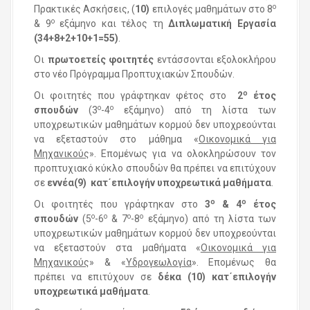
ο
Πρακτικές Ασκήσεις, (
10)
επιλογές μαθημάτων στο 8
ο
& 9
εξάμηνο και τέλος τη
Διπλωματική Εργασία
(34+8+2+10+1=55)
.
Οι
πρωτοετείς φοιτητές
εντάσσονται εξολοκλήρου
στο νέο Πρόγραμμα Προπτυχιακών Σπουδών.
ο
Οι φοιτητές που γράφτηκαν φέτος στο
2
έτος
ο
ο
σπουδών
(3
-4
εξάμηνο) από τη λίστα των
υποχρεωτικών μαθημάτων κορμού δεν υποχρεούνται
να εξεταστούν στο μάθημα «
Οικονομικά για
Μηχανικούς
». Επομένως για να ολοκληρώσουν τον
προπτυχιακό κύκλο σπουδών θα πρέπει να επιτύχουν
σε
εννέα(9) κατ΄επιλογήν υποχρεωτικά μαθήματα
.
ο
ο
Οι φοιτητές που γράφτηκαν στο
3
& 4
έτος
ο
ο
ο
ο
σπουδών
(5
-6
& 7
-8
εξάμηνο) από τη λίστα των
υποχρεωτικών μαθημάτων κορμού δεν υποχρεούνται
να εξεταστούν στα μαθήματα «
Οικονομικά για
Μηχανικούς
» & «
Υδρογεωλογία
». Επομένως θα
πρέπει να επιτύχουν σε
δέκα (10) κατ΄επιλογήν
υποχρεωτικά μαθήματα
.