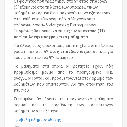
ο
Οι φοιτητές που γράφτηκαν στο
5
έτος σπουδών
ο
(9
εξάμηνο) από τη λίστα των υποχρεωτικών
μαθημάτων κορμού δεν υποχρεούνται να εξεταστούν
στα μαθήματα «
Οικονομικά για Μηχανικούς
»,
«
Υδρογεωλογία
» & «
Μηχανική Πετρωμάτων
».
Επομένως θα πρέπει να επιτύχουν σε
έντεκα (11)
κατ΄επιλογήν υποχρεωτικά μαθήματα
.
Για όλους τους υπόλοιπους επι πτυχίω φοιτητές που
ο
γράφτηκαν στο
6
έτος σπουδών
ισχύει ότι και για
ου
τους φοιτητές του 9
εξαμήνου.
Τα μαθήματα στα οποία οι φοιτητές έχουν ήδη
προβιβάσιμο βαθμό από το προηγούμενο ΠΠΣ
αναγνωρίζονται και προσμετρώνται στον αριθμό των
μαθημάτων που απαιτούνται για την απόκτηση του
πτυχίου.
Συνημμένα θα βρείτε τα υποχρεωτικά μαθήματα
κορμού και τη διάρθρωση των κατ΄επιλογήν
μαθημάτων στα εξάμηνα.
Προβολή πλήρους οθόνης
S