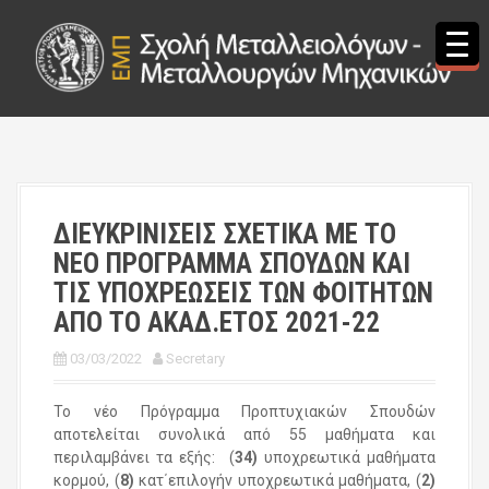
S
k
i
p
t
o
c
o
n
t
ΔΙΕΥΚΡΙΝΙΣΕΙΣ ΣΧΕΤΙΚΑ ΜΕ ΤΟ
e
ΝΕΟ ΠΡΟΓΡΑΜΜΑ ΣΠΟΥΔΩΝ ΚΑΙ
n
t
ΤΙΣ ΥΠΟΧΡΕΩΣΕΙΣ ΤΩΝ ΦΟΙΤΗΤΩΝ
ΑΠΟ ΤΟ ΑΚΑΔ.ΕΤΟΣ 2021-22
03/03/2022
Secretary
Το νέο Πρόγραμμα Προπτυχιακών Σπουδών
αποτελείται συνολικά από 55 μαθήματα και
περιλαμβάνει τα εξής: (
34)
υποχρεωτικά μαθήματα
κορμού, (
8)
κατ΄επιλογήν υποχρεωτικά μαθήματα, (
2)