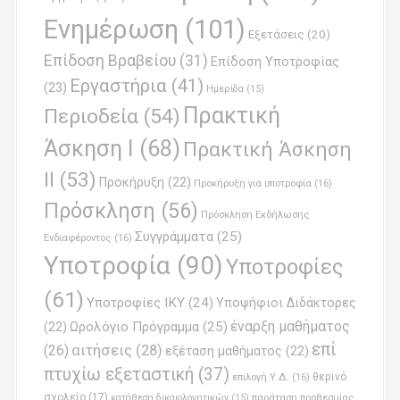
i
Ενημέρωση
(101)
o
Εξετάσεις
(20)
Επίδοση Βραβείου
(31)
n
Επίδοση Υποτροφίας
Εργαστήρια
(41)
(23)
Ημερίδα
(15)
Πρακτική
Περιοδεία
(54)
Άσκηση Ι
(68)
Πρακτική Άσκηση
ΙΙ
(53)
Προκήρυξη
(22)
Προκήρυξη για υποτροφία
(16)
Πρόσκληση
(56)
Πρόσκληση Εκδήλωσης
Συγγράμματα
(25)
Ενδιαφέροντος
(16)
Υποτροφία
(90)
Υποτροφίες
(61)
Υποτροφίες ΙΚΥ
(24)
Υποψήφιοι Διδάκτορες
έναρξη μαθήματος
Ωρολόγιο Πρόγραμμα
(25)
(22)
επί
(26)
αιτήσεις
(28)
εξέταση μαθήματος
(22)
πτυχίω εξεταστική
(37)
επιλογή Υ.Δ.
(16)
θερινό
σχολείο
(17)
παράταση προθεσμίας
κατάθεση δικαιολογητικών
(15)