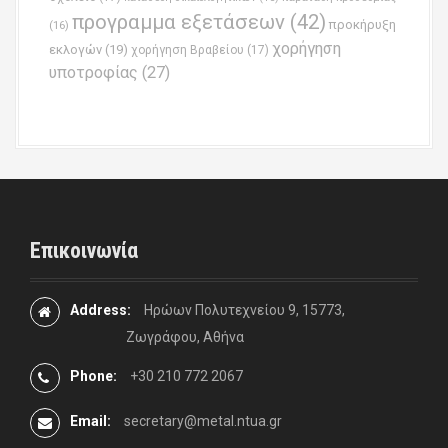
προγραμμα εξετάσεων
(42)
προκήρυξη
(16)
χορήγηση
εκλογών
(19)
χορήγηση Βραβείου
(17)
υποτροφίας
(27)
Επικοινωνία
Address:
Ηρώων Πολυτεχνείου 9, 15773,
Ζωγράφου, Αθήνα
Phone:
+30 210 772 2067
Email:
secretary@metal.ntua.gr