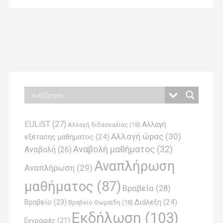
P
o
s
t
n
EULiST
(27)
Αλλαγή
a
Αλλαγή διδασκαλίας
(18)
Αλλαγή ώρας
(30)
εξέτασης μαθήματος
(24)
v
Αναβολή μαθήματος
(32)
Αναβολή
(26)
i
Αναπλήρωση
Αναπλήρωση
(29)
g
μαθήματος
(87)
Βραβεία
(28)
a
Βραβείο
(23)
Διάλεξη
(24)
Βραβείο Θωμαϊδη
(18)
t
Εκδήλωση
(103)
Εγγραφές
(21)