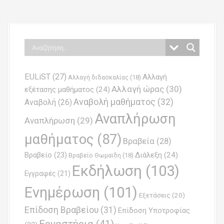
o
s
t
n
EULiST
(27)
Αλλαγή
a
Αλλαγή διδασκαλίας
(18)
Αλλαγή ώρας
(30)
εξέτασης μαθήματος
(24)
v
Αναβολή μαθήματος
(32)
Αναβολή
(26)
i
Αναπλήρωση
Αναπλήρωση
(29)
g
μαθήματος
(87)
Βραβεία
(28)
a
Βραβείο
(23)
Διάλεξη
(24)
Βραβείο Θωμαϊδη
(18)
t
Εκδήλωση
(103)
Εγγραφές
(21)
i
Ενημέρωση
(101)
o
Εξετάσεις
(20)
Επίδοση Βραβείου
(31)
n
Επίδοση Υποτροφίας