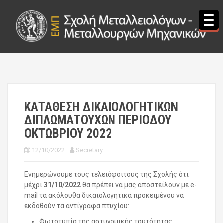
S
k
i
p
t
o
c
o
n
t
ΚΑΤΑΘΕΣΗ ΔΙΚΑΙΟΛΟΓΗΤΙΚΩΝ
e
ΔΙΠΛΩΜΑΤΟΥΧΩΝ ΠΕΡΙΟΔΟΥ
n
t
ΟΚΤΩΒΡΙΟΥ 2022
12/10/2022
Secretary
Ενημερώνουμε τους τελειόφοιτους της Σχολής ότι
μέχρι
31/10/2022
θα πρέπει να μας αποστείλουν με e-
mail τα ακόλουθα δικαιολογητικά προκειμένου να
εκδοθούν τα αντίγραφα πτυχίου:
Φωτοτυπία της αστυνομικής ταυτότητας