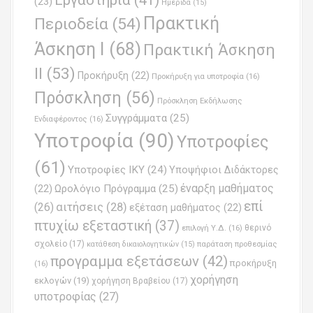
Εργαστήρια
(41)
(23)
Ημερίδα
(15)
Πρακτική
Περιοδεία
(54)
Άσκηση Ι
(68)
Πρακτική Άσκηση
ΙΙ
(53)
Προκήρυξη
(22)
Προκήρυξη για υποτροφία
(16)
Πρόσκληση
(56)
Πρόσκληση Εκδήλωσης
Συγγράμματα
(25)
Ενδιαφέροντος
(16)
Υποτροφία
(90)
Υποτροφίες
(61)
Υποτροφίες ΙΚΥ
(24)
Υποψήφιοι Διδάκτορες
έναρξη μαθήματος
Ωρολόγιο Πρόγραμμα
(25)
(22)
επί
(26)
αιτήσεις
(28)
εξέταση μαθήματος
(22)
πτυχίω εξεταστική
(37)
επιλογή Υ.Δ.
(16)
θερινό
σχολείο
(17)
παράταση προθεσμίας
κατάθεση δικαιολογητικών
(15)
προγραμμα εξετάσεων
(42)
προκήρυξη
(16)
χορήγηση
εκλογών
(19)
χορήγηση Βραβείου
(17)
υποτροφίας
(27)