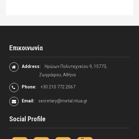
Επικοινωνία
Address:
Ηρώων Πολυτεχνείου 9, 15773,
Ζωγράφου, Αθήνα
Phone:
+30 210 772 2067
Email:
secretary@metal.ntua.gr
Social Profile
t
F
L
y