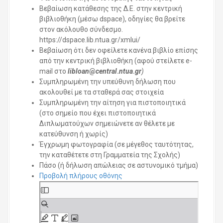
Βεβαίωση κατάθεσης της Δ.Ε. στην κεντρική
βιβλιοθήκη (μέσω dspace), οδηγίες θα βρείτε
στον ακόλουθο σύνδεσμο.
https://dspace.lib.ntua.gr/xmlui/
Βεβαίωση ότι δεν οφείλετε κανένα βιβλίο επίσης
από την κεντρική βιβλιοθήκη (αφού στείλετε e-
mail στο
libloan
@
central
.
ntua
.
gr
)
Συμπληρωμένη την υπεύθυνη δήλωση που
ακολουθεί με τα σταθερά σας στοιχεία
Συμπληρωμένη την αίτηση για πιστοποιητικά
(στο σημείο που έχει πιστοποιητικά
Διπλωματούχων σημειώνετε αν θέλετε με
κατεύθυνση ή χωρίς)
Έγχρωμη φωτογραφία (σε μέγεθος ταυτότητας,
την καταθέτετε στη Γραμματεία της Σχολής)
Πάσο (ή δήλωση απώλειας σε αστυνομικό τμήμα)
Προβολή πλήρους οθόνης
S
k
i
p