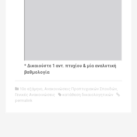
* Δικαιούστε 1 αντ. πτυχίου & μία αναλυτική
βαθμολογία
10ο εξάμηνο
,
Ανακοινώσεις Προπτυχιακών Σπουδών
,
Γενικές Ανακοινώσεις
κατάθεση δικαιολογητικών
permalink
P