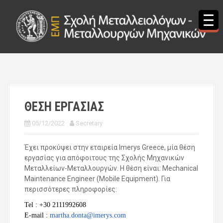
S
k
i
p
t
o
c
o
n
t
ΘΕΣΗ ΕΡΓΑΣΙΑΣ
e
n
05/12/2022
Secretary
t
Έχει προκύψει στην εταιρεία Imerys Greece, μία θέση
εργασίας για απόφοιτους της Σχολής Μηχανικών
Μεταλλείων-Μεταλλουργών. Η θέση είναι: Mechanical
Maintenance Engineer (Mobile Equipment). Για
περισσότερες πληροφορίες:
Tel : +30 2111992608
E-mail :
martha.donta@imerys.com