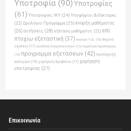
Υποτροφία
(90)
Υποτροφίες
(61)
Υποτροφίες ΙΚΥ
(24)
Υποψήφιοι Διδάκτορες
έναρξη μαθήματος
Ωρολόγιο Πρόγραμμα
(25)
(22)
επί
(26)
αιτήσεις
(28)
εξέταση μαθήματος
(22)
πτυχίω εξεταστική
(37)
επιλογή Υ.Δ.
(16)
θερινό
σχολείο
(17)
παράταση προθεσμίας
κατάθεση δικαιολογητικών
(15)
προγραμμα εξετάσεων
(42)
προκήρυξη
(16)
χορήγηση
εκλογών
(19)
χορήγηση Βραβείου
(17)
υποτροφίας
(27)
Επικοινωνία