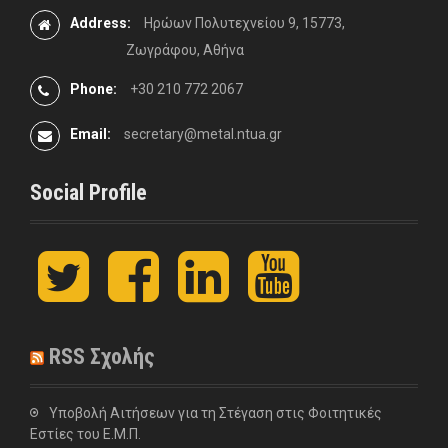
Address:
Ηρώων Πολυτεχνείου 9, 15773,
Ζωγράφου, Αθήνα
Phone:
+30 210 772 2067
Email:
secretary@metal.ntua.gr
Social Profile
t
F
L
y
w
a
i
o
i
c
n
u
t
e
k
t
t
b
e
u
RSS Σχολής
e
o
d
b
r
o
I
e
k
n
Υποβολή Αιτήσεων για τη Στέγαση στις Φοιτητικές
Εστίες του Ε.Μ.Π.