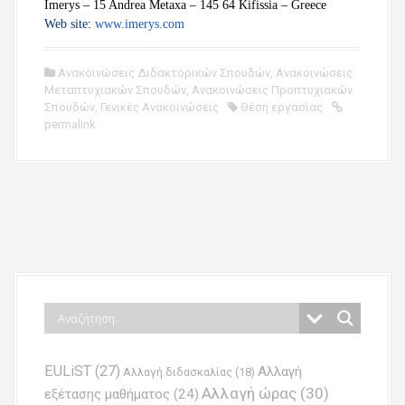
Imerys – 15 Andrea Metaxa – 145 64 Kifissia – Greece
Web site
:
www.imerys.com
Ανακοινώσεις Διδακτορικών Σπουδών
,
Ανακοινώσεις
Μεταπτυχιακών Σπουδών
,
Ανακοινώσεις Προπτυχιακών
Σπουδών
,
Γενικές Ανακοινώσεις
Θέση εργασίας
permalink
P
o
s
t
n
EULiST
(27)
Αλλαγή
a
Αλλαγή διδασκαλίας
(18)
Αλλαγή ώρας
(30)
εξέτασης μαθήματος
(24)