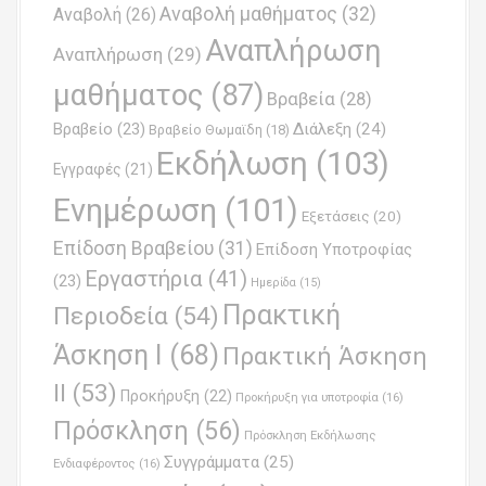
v
Αναβολή μαθήματος
(32)
Αναβολή
(26)
i
Αναπλήρωση
Αναπλήρωση
(29)
g
μαθήματος
(87)
Βραβεία
(28)
a
Βραβείο
(23)
Διάλεξη
(24)
Βραβείο Θωμαϊδη
(18)
t
Εκδήλωση
(103)
Εγγραφές
(21)
i
Ενημέρωση
(101)
o
Εξετάσεις
(20)
Επίδοση Βραβείου
(31)
n
Επίδοση Υποτροφίας
Εργαστήρια
(41)
(23)
Ημερίδα
(15)
Πρακτική
Περιοδεία
(54)
Άσκηση Ι
(68)
Πρακτική Άσκηση
ΙΙ
(53)
Προκήρυξη
(22)
Προκήρυξη για υποτροφία
(16)
Πρόσκληση
(56)
Πρόσκληση Εκδήλωσης
Συγγράμματα
(25)
Ενδιαφέροντος
(16)