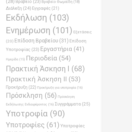
(28)
Βραβείο
(23)
Βραβείο Θωμαϊδη
(18)
Διάλεξη
(24)
Εγγραφές
(21)
Εκδήλωση
(103)
Ενημέρωση
(101)
Εξετάσεις
Επίδοση Βραβείου
(31)
Επίδοση
(20)
Εργαστήρια
(41)
Υποτροφίας
(23)
Περιοδεία
(54)
Ημερίδα
(15)
Πρακτική Άσκηση Ι
(68)
Πρακτική Άσκηση ΙΙ
(53)
Προκήρυξη
(22)
Προκήρυξη για υποτροφία
(16)
Πρόσκληση
(56)
Πρόσκληση
Συγγράμματα
(25)
Εκδήλωσης Ενδιαφέροντος
(16)
Υποτροφία
(90)
Υποτροφίες
(61)
Υποτροφίες