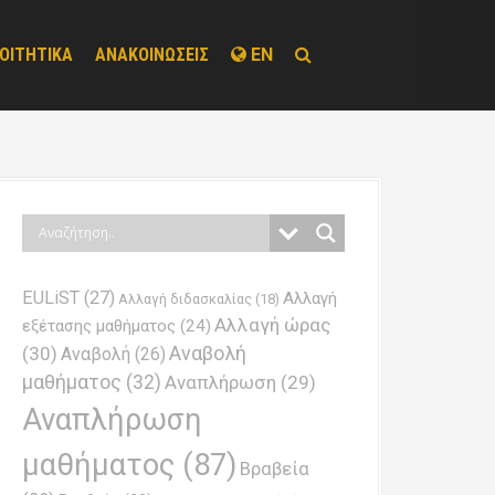
ΟΙΤΗΤΙΚΑ
ΑΝΑΚΟΙΝΩΣΕΙΣ
EN
EULiST
(27)
Αλλαγή
Αλλαγή διδασκαλίας
(18)
Αλλαγή ώρας
εξέτασης μαθήματος
(24)
Αναβολή
(30)
Αναβολή
(26)
μαθήματος
(32)
Αναπλήρωση
(29)
Αναπλήρωση
μαθήματος
(87)
Βραβεία