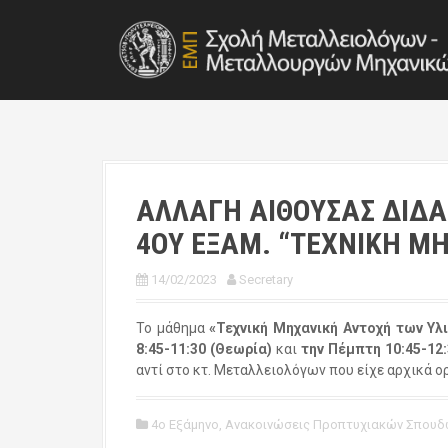
S
k
i
p
t
o
c
o
n
t
ΑΛΛΑΓΗ ΑΙΘΟΥΣΑΣ ΔΙΔ
e
4ΟΥ ΕΞΑΜ. “ΤΕΧΝΙΚΗ Μ
n
t
14/02/2023
Secretary
Το μάθημα
«Τεχνική Μηχανική Αντοχή των Υλ
8:45-11:30 (Θεωρία)
και
την Πέμπτη
10:45-12
αντί στο κτ. Μεταλλειολόγων που είχε αρχικά ορ
4ο Εξάμηνο
,
Ανακοινώσεις Προπτυχιακών Σπουδ