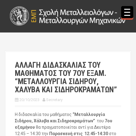
S
k
i
p
t
o
c
o
n
t
ΑΛΛΑΓΗ ΔΙΔΑΣΚΑΛΙΑΣ ΤΟΥ
e
ΜΑΘΗΜΑΤΟΣ ΤΟΥ 7ΟΥ ΕΞΑΜ.
n
t
“ΜΕΤΑΛΛΟΥΡΓΙΑ ΣΙΔΗΡΟΥ,
ΧΑΛΥΒΑ ΚΑΙ ΣΙΔΗΡΟΚΡΑΜΑΤΩΝ”
20/10/2023
Secretary
Η διδασκαλία του μαθήματος
“Μεταλλουργία
Σιδήρου, Χάλυβα και Σιδηροκραμάτων”
του
7ου
εξαμήνου
θα πραγματοποιείται αντί για Δευτέρα
12:45 – 14:30 την
Παρασκευή
στις 12:45-14:30
στο