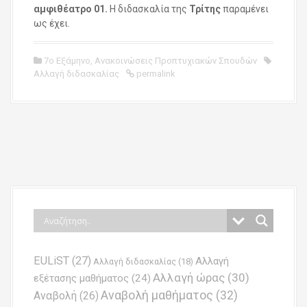
αμφιθέατρο 01.
Η διδασκαλία της
Τρίτης
παραμένει
ως έχει.
7ο Εξάμηνο
,
Ανακοινώσεις Προπτυχιακών Σπουδών
Αλλαγή διδασκαλίας
permalink
P
o
s
t
n
EULiST
(27)
Αλλαγή
a
Αλλαγή διδασκαλίας
(18)
Αλλαγή ώρας
(30)
εξέτασης μαθήματος
(24)
v
Αναβολή μαθήματος
(32)
Αναβολή
(26)