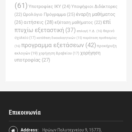
(61)
Υποτροφίες ΙΚΥ
(24)
Υποψήφιοι Διδάκτορες
έναρξη μαθήματος
Ωρολόγιο Πρόγραμμα
(25)
(22)
επί
(26)
αιτήσεις
(28)
εξέταση μαθήματος
(22)
πτυχίω εξεταστική
(37)
επιλογή Υ.Δ.
(16)
θερινό
σχολείο
(17)
παράταση προθεσμίας
κατάθεση δικαιολογητικών
(15)
προγραμμα εξετάσεων
(42)
προκήρυξη
(16)
χορήγηση
εκλογών
(19)
χορήγηση Βραβείου
(17)
υποτροφίας
(27)
Επικοινωνία
Address:
Ηρώων Πολυτεχνείου 9, 15773,