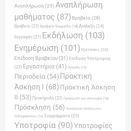
i
Αναπλήρωση
Αναπλήρωση
(29)
g
μαθήματος
(87)
Βραβεία
(28)
a
Βραβείο
(23)
Διάλεξη
(24)
Βραβείο Θωμαϊδη
(18)
t
Εκδήλωση
(103)
Εγγραφές
(21)
i
Ενημέρωση
(101)
o
Εξετάσεις
(20)
Επίδοση Βραβείου
(31)
n
Επίδοση Υποτροφίας
Εργαστήρια
(41)
(23)
Ημερίδα
(15)
Πρακτική
Περιοδεία
(54)
Άσκηση Ι
(68)
Πρακτική Άσκηση
ΙΙ
(53)
Προκήρυξη
(22)
Προκήρυξη για υποτροφία
(16)
Πρόσκληση
(56)
Πρόσκληση Εκδήλωσης
Συγγράμματα
(25)
Ενδιαφέροντος
(16)
Υποτροφία
(90)
Υποτροφίες