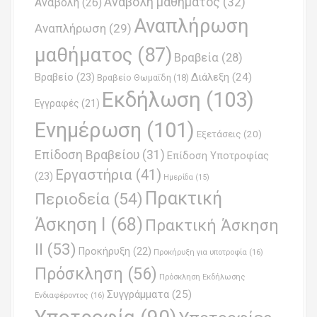
Αναβολή μαθήματος
(32)
Αναβολή
(26)
i
Αναπλήρωση
Αναπλήρωση
(29)
g
μαθήματος
(87)
Βραβεία
(28)
a
Βραβείο
(23)
Διάλεξη
(24)
Βραβείο Θωμαϊδη
(18)
t
Εκδήλωση
(103)
Εγγραφές
(21)
i
Ενημέρωση
(101)
o
Εξετάσεις
(20)
Επίδοση Βραβείου
(31)
n
Επίδοση Υποτροφίας
Εργαστήρια
(41)
(23)
Ημερίδα
(15)
Πρακτική
Περιοδεία
(54)
Άσκηση Ι
(68)
Πρακτική Άσκηση
ΙΙ
(53)
Προκήρυξη
(22)
Προκήρυξη για υποτροφία
(16)
Πρόσκληση
(56)
Πρόσκληση Εκδήλωσης
Συγγράμματα
(25)
Ενδιαφέροντος
(16)