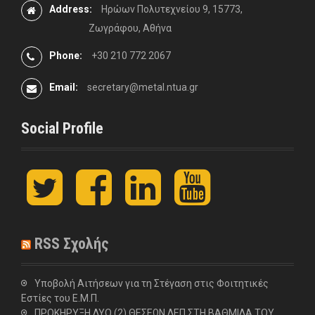
Address:
Ηρώων Πολυτεχνείου 9, 15773,
Ζωγράφου, Αθήνα
Phone:
+30 210 772 2067
Email:
secretary@metal.ntua.gr
Social Profile
t
F
L
y
w
a
i
o
i
c
n
u
t
e
k
t
t
b
e
u
RSS Σχολής
e
o
d
b
r
o
I
e
k
n
Υποβολή Αιτήσεων για τη Στέγαση στις Φοιτητικές
Εστίες του Ε.Μ.Π.
ΠΡΟΚΗΡΥΞΗ ΔΥΟ (2) ΘΕΣΕΩΝ ΔΕΠ ΣΤΗ ΒΑΘΜΙΔΑ ΤΟΥ