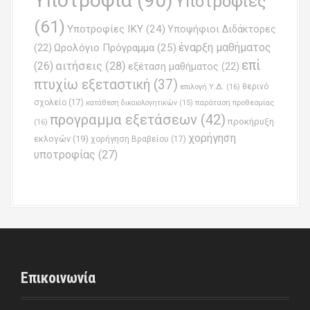
Υποτροφία
(90)
Υποτροφίες
(61)
Υποτροφίες ΙΚΥ
(24)
Υποψήφιοι Διδάκτορες
έναρξη μαθήματος
Ωρολόγιο Πρόγραμμα
(25)
(22)
επί
(26)
αιτήσεις
(28)
εξέταση μαθήματος
(22)
πτυχίω εξεταστική
(37)
επιλογή Υ.Δ.
(16)
θερινό
σχολείο
(17)
παράταση προθεσμίας
κατάθεση δικαιολογητικών
(15)
προγραμμα εξετάσεων
(42)
προκήρυξη
(16)
χορήγηση
εκλογών
(19)
χορήγηση Βραβείου
(17)
υποτροφίας
(27)
Επικοινωνία