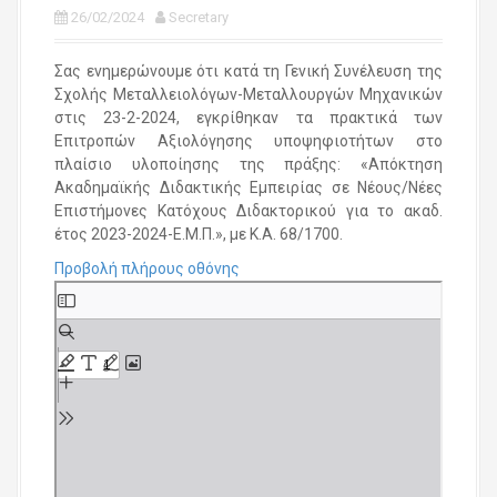
26/02/2024
Secretary
Σας ενημερώνουμε ότι κατά τη Γενική Συνέλευση της
Σχολής Μεταλλειολόγων-Μεταλλουργών Μηχανικών
στις 23-2-2024, εγκρίθηκαν τα πρακτικά των
Επιτροπών Αξιολόγησης υποψηφιοτήτων στο
πλαίσιο υλοποίησης της πράξης: «Απόκτηση
Ακαδημαϊκής Διδακτικής Εμπειρίας σε Νέους/Νέες
Επιστήμονες Κατόχους Διδακτορικού για το ακαδ.
έτος 2023-2024-Ε.Μ.Π.», με Κ.Α. 68/1700.
Προβολή πλήρους οθόνης
S
k
i
p
t
o
P
D
F