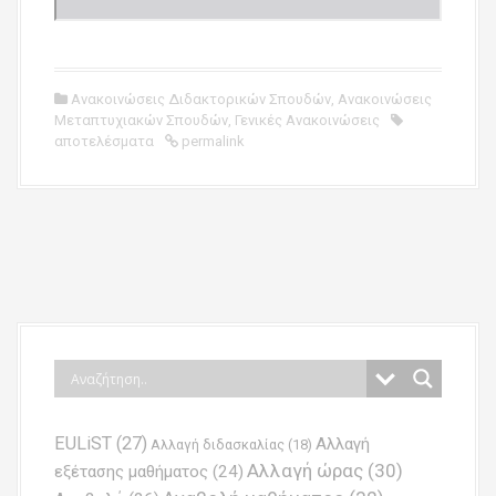
Ανακοινώσεις Διδακτορικών Σπουδών
,
Ανακοινώσεις
Μεταπτυχιακών Σπουδών
,
Γενικές Ανακοινώσεις
αποτελέσματα
permalink
P
o
s
t
n
EULiST
(27)
Αλλαγή
a
Αλλαγή διδασκαλίας
(18)
Αλλαγή ώρας
(30)
εξέτασης μαθήματος
(24)
v