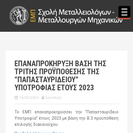
S
k
i
p
t
o
c
o
n
t
ΕΠΑΝΑΠΡΟΚΗΡΥΞΗ ΒΑΣΗ ΤΗΣ
e
ΤΡΙΤΗΣ ΠΡΟΫΠΟΘΕΣΗΣ ΤΗΣ
n
t
“ΠΑΠΑΣΤΑΥΡΙΔΕΙΟΥ”
ΥΠΟΤΡΟΦΙΑΣ ΕΤΟΥΣ 2023
14/05/2024
Secretary
Το ΕΜΠ επαναπροκηρύσσει την “Παπασταυρίδειο
Υποτροφία” έτους 2023 με βάση την Β.3 προϋπόθεση
επιλογής διακαιούχου.