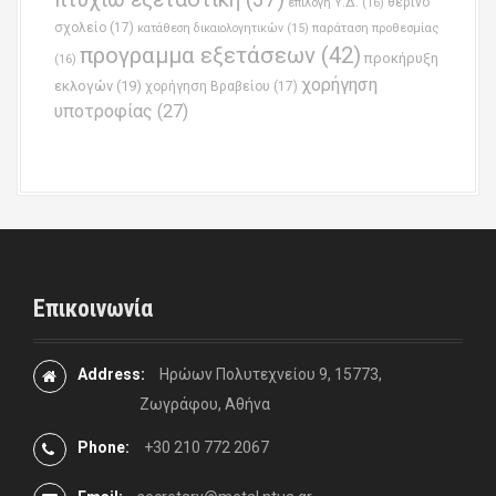
επιλογή Υ.Δ.
(16)
θερινό
σχολείο
(17)
παράταση προθεσμίας
κατάθεση δικαιολογητικών
(15)
προγραμμα εξετάσεων
(42)
προκήρυξη
(16)
χορήγηση
εκλογών
(19)
χορήγηση Βραβείου
(17)
υποτροφίας
(27)
Επικοινωνία
Address:
Ηρώων Πολυτεχνείου 9, 15773,
Ζωγράφου, Αθήνα
Phone:
+30 210 772 2067