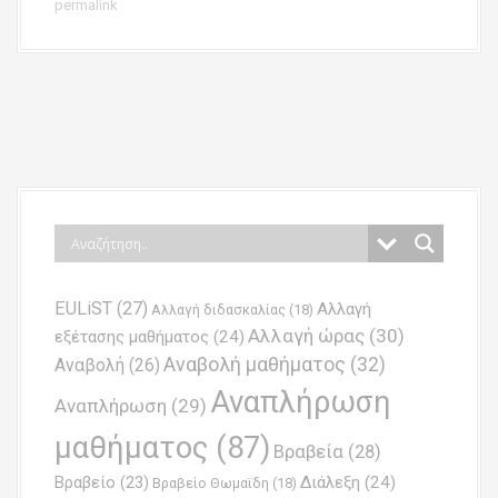
permalink
P
o
s
t
n
EULiST
(27)
Αλλαγή
a
Αλλαγή διδασκαλίας
(18)
Αλλαγή ώρας
(30)
εξέτασης μαθήματος
(24)
v
Αναβολή μαθήματος
(32)
Αναβολή
(26)
i
Αναπλήρωση
Αναπλήρωση
(29)
g
μαθήματος
(87)
Βραβεία
(28)
a
Βραβείο
(23)
Διάλεξη
(24)
Βραβείο Θωμαϊδη
(18)