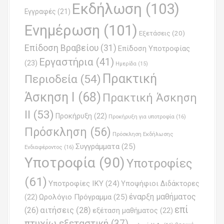
t
Εκδήλωση
(103)
Εγγραφές
(21)
i
Ενημέρωση
(101)
o
Εξετάσεις
(20)
Επίδοση Βραβείου
(31)
n
Επίδοση Υποτροφίας
Εργαστήρια
(41)
(23)
Ημερίδα
(15)
Πρακτική
Περιοδεία
(54)
Άσκηση Ι
(68)
Πρακτική Άσκηση
ΙΙ
(53)
Προκήρυξη
(22)
Προκήρυξη για υποτροφία
(16)
Πρόσκληση
(56)
Πρόσκληση Εκδήλωσης
Συγγράμματα
(25)
Ενδιαφέροντος
(16)
Υποτροφία
(90)
Υποτροφίες
(61)
Υποτροφίες ΙΚΥ
(24)
Υποψήφιοι Διδάκτορες
έναρξη μαθήματος
Ωρολόγιο Πρόγραμμα
(25)
(22)
επί
(26)
αιτήσεις
(28)
εξέταση μαθήματος
(22)
πτυχίω εξεταστική
(37)