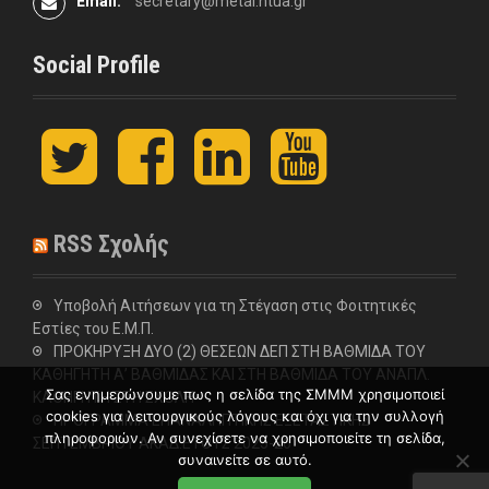
Email:
secretary@metal.ntua.gr
Social Profile
t
F
L
y
w
a
i
o
i
c
n
u
t
e
k
t
t
b
e
u
RSS Σχολής
e
o
d
b
r
o
I
e
k
n
Υποβολή Αιτήσεων για τη Στέγαση στις Φοιτητικές
Εστίες του Ε.Μ.Π.
ΠΡΟΚΗΡΥΞΗ ΔΥΟ (2) ΘΕΣΕΩΝ ΔΕΠ ΣΤΗ ΒΑΘΜΙΔΑ ΤΟΥ
ΚΑΘΗΓΗΤΗ Α’ ΒΑΘΜΙΔΑΣ ΚΑΙ ΣΤΗ ΒΑΘΜΙΔΑ ΤΟΥ ΑΝΑΠΛ.
Σας ενημερώνουμε πως η σελίδα της ΣΜΜΜ χρησιμοποιεί
ΚΑΘΗΓΗΤΗ ΣΤΗ ΣΧΟΛΗ
cookies για λειτουργικούς λόγους και όχι για την συλλογή
ΠΡΟΓΡΑΜΜΑ ΕΠΑΝΑΛΗΠΤΙΚΗΣ ΕΞΕΤΑΣΤΙΚΗΣ
πληροφοριών. Αν συνεχίσετε να χρησιμοποιείτε τη σελίδα,
ΣΕΠΤΕΜΒΡΙΟΥ ΑΚΑΔ.ΕΤΟΥΣ 2025-26
συναινείτε σε αυτό.