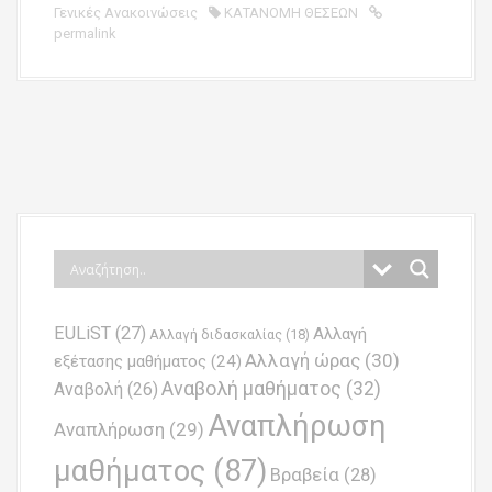
Γενικές Ανακοινώσεις
ΚΑΤΑΝΟΜΗ ΘΕΣΕΩΝ
permalink
P
o
s
t
n
EULiST
(27)
Αλλαγή
a
Αλλαγή διδασκαλίας
(18)
Αλλαγή ώρας
(30)
εξέτασης μαθήματος
(24)
v
Αναβολή μαθήματος
(32)
Αναβολή
(26)
i
Αναπλήρωση
Αναπλήρωση
(29)
g
μαθήματος
(87)
Βραβεία
(28)
a