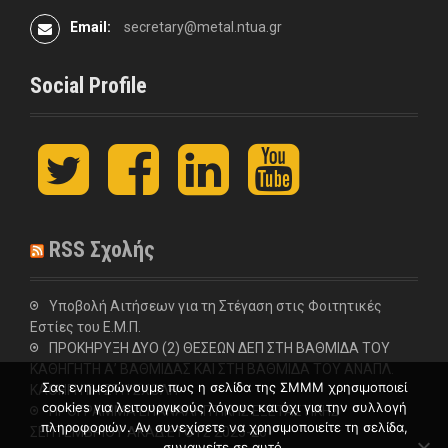
Email:
secretary@metal.ntua.gr
Social Profile
t
F
L
y
w
a
i
o
i
c
n
u
t
e
k
t
t
b
e
u
RSS Σχολής
e
o
d
b
r
o
I
e
k
n
Υποβολή Αιτήσεων για τη Στέγαση στις Φοιτητικές
Εστίες του Ε.Μ.Π.
ΠΡΟΚΗΡΥΞΗ ΔΥΟ (2) ΘΕΣΕΩΝ ΔΕΠ ΣΤΗ ΒΑΘΜΙΔΑ ΤΟΥ
ΚΑΘΗΓΗΤΗ Α’ ΒΑΘΜΙΔΑΣ ΚΑΙ ΣΤΗ ΒΑΘΜΙΔΑ ΤΟΥ ΑΝΑΠΛ.
Σας ενημερώνουμε πως η σελίδα της ΣΜΜΜ χρησιμοποιεί
ΚΑΘΗΓΗΤΗ ΣΤΗ ΣΧΟΛΗ
cookies για λειτουργικούς λόγους και όχι για την συλλογή
ΠΡΟΓΡΑΜΜΑ ΕΠΑΝΑΛΗΠΤΙΚΗΣ ΕΞΕΤΑΣΤΙΚΗΣ
πληροφοριών. Αν συνεχίσετε να χρησιμοποιείτε τη σελίδα,
ΣΕΠΤΕΜΒΡΙΟΥ ΑΚΑΔ.ΕΤΟΥΣ 2025-26
συναινείτε σε αυτό.