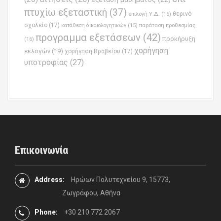
πτυχίω εξεταστική
(37)
επιλογή Υ.Δ.
(16)
θερινό
σχολείο
(17)
παράταση προθεσμίας
κατάθεση δικαιολογητικών
(15)
προγραμμα εξετάσεων
(42)
προκήρυξη
(16)
χορήγηση
εκλογών
(19)
χορήγηση Βραβείου
(17)
υποτροφίας
(27)
Επικοινωνία
Address:
Ηρώων Πολυτεχνείου 9, 15773,
Ζωγράφου, Αθήνα
Phone:
+30 210 772 2067