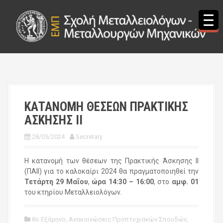
S
k
i
p
t
o
c
o
n
t
ΚΑΤΑΝΟΜΗ ΘΕΣΕΩΝ ΠΡΑΚΤΙΚΗΣ
e
ΑΣΚΗΣΗΣ ΙΙ
n
t
28/05/2024
Secretary
Η κατανομή των θέσεων της Πρακτικής Άσκησης ΙΙ
(ΠΑΙΙ) για το καλοκαίρι 2024 θα πραγματοποιηθεί την
Τετάρτη 29 Μαΐου
,
ώρα 14:30 – 16:00
, στο
αμφ. 01
του κτηρίου Μεταλλειολόγων.
8ο Εξάμηνο
,
Ανακοινώσεις Προπτυχιακών Σπουδών
,