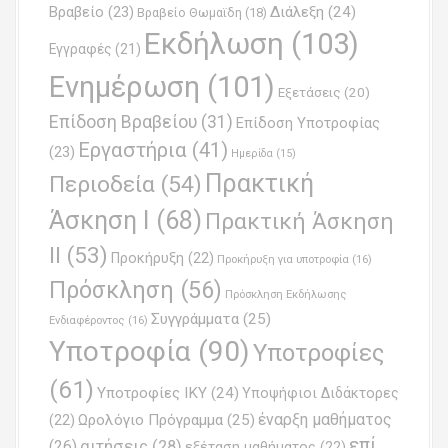
Βραβείο
(23)
Διάλεξη
(24)
Βραβείο Θωμαϊδη
(18)
t
Εκδήλωση
(103)
Εγγραφές
(21)
i
Ενημέρωση
(101)
o
Εξετάσεις
(20)
Επίδοση Βραβείου
(31)
n
Επίδοση Υποτροφίας
Εργαστήρια
(41)
(23)
Ημερίδα
(15)
Πρακτική
Περιοδεία
(54)
Άσκηση Ι
(68)
Πρακτική Άσκηση
ΙΙ
(53)
Προκήρυξη
(22)
Προκήρυξη για υποτροφία
(16)
Πρόσκληση
(56)
Πρόσκληση Εκδήλωσης
Συγγράμματα
(25)
Ενδιαφέροντος
(16)
Υποτροφία
(90)
Υποτροφίες
(61)
Υποτροφίες ΙΚΥ
(24)
Υποψήφιοι Διδάκτορες
έναρξη μαθήματος
Ωρολόγιο Πρόγραμμα
(25)
(22)
επί
(26)
αιτήσεις
(28)
εξέταση μαθήματος
(22)