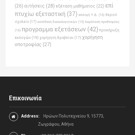
επί
(26)
αιτήσεις
(28)
εξέταση μαθήματος
(22)
πτυχίω εξεταστική
(37)
επιλογή Υ.Δ.
(16)
θερινό
σχολείο
(17)
παράταση προθεσμίας
κατάθεση δικαιολογητικών
(15)
προγραμμα εξετάσεων
(42)
προκήρυξη
(16)
χορήγηση
εκλογών
(19)
χορήγηση Βραβείου
(17)
υποτροφίας
(27)
Επικοινωνία
Address:
Ηρώων Πολυτεχνείου 9, 15773,
Ζωγράφου, Αθήνα