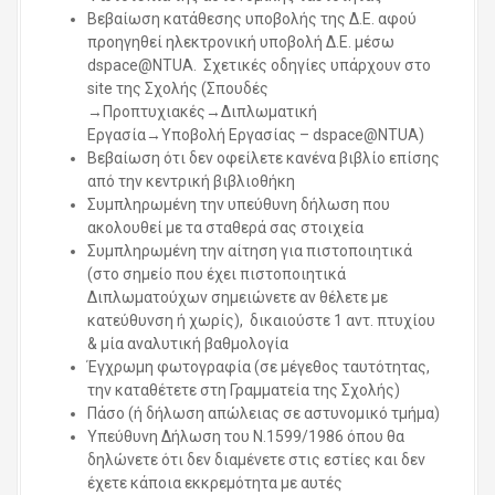
Βεβαίωση κατάθεσης υποβολής της Δ.Ε. αφού
προηγηθεί ηλεκτρονική υποβολή Δ.Ε. μέσω
dspace@NTUA. Σχετικές οδηγίες υπάρχουν στο
site της Σχολής (Σπουδές
→Προπτυχιακές→Διπλωματική
Εργασία→Υποβολή Εργασίας – dspace@NTUA)
Βεβαίωση ότι δεν οφείλετε κανένα βιβλίο επίσης
από την κεντρική βιβλιοθήκη
Συμπληρωμένη την υπεύθυνη δήλωση που
ακολουθεί με τα σταθερά σας στοιχεία
Συμπληρωμένη την αίτηση για πιστοποιητικά
(στο σημείο που έχει πιστοποιητικά
Διπλωματούχων σημειώνετε αν θέλετε με
κατεύθυνση ή χωρίς), δικαιούστε 1 αντ. πτυχίου
& μία αναλυτική βαθμολογία
Έγχρωμη φωτογραφία (σε μέγεθος ταυτότητας,
την καταθέτετε στη Γραμματεία της Σχολής)
Πάσο (ή δήλωση απώλειας σε αστυνομικό τμήμα)
Υπεύθυνη Δήλωση του Ν.1599/1986 όπου θα
δηλώνετε ότι δεν διαμένετε στις εστίες και δεν
έχετε κάποια εκκρεμότητα με αυτές