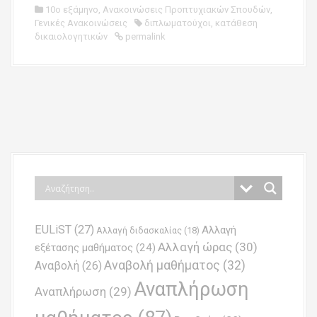
10ο εξάμηνο
,
Ανακοινώσεις Προπτυχιακών Σπουδών
,
Γενικές Ανακοινώσεις
διπλωματούχοι
,
κατάθεση
δικαιολογητικών
permalink
P
o
s
t
n
EULiST
(27)
Αλλαγή
a
Αλλαγή διδασκαλίας
(18)
Αλλαγή ώρας
(30)
εξέτασης μαθήματος
(24)
v
Αναβολή μαθήματος
(32)
Αναβολή
(26)
i
Αναπλήρωση
Αναπλήρωση
(29)
g