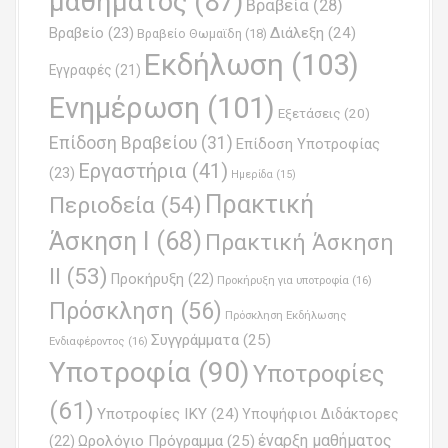
μαθήματος
(87)
Βραβεία
(28)
a
Βραβείο
(23)
Διάλεξη
(24)
Βραβείο Θωμαϊδη
(18)
t
Εκδήλωση
(103)
Εγγραφές
(21)
i
Ενημέρωση
(101)
o
Εξετάσεις
(20)
Επίδοση Βραβείου
(31)
n
Επίδοση Υποτροφίας
Εργαστήρια
(41)
(23)
Ημερίδα
(15)
Πρακτική
Περιοδεία
(54)
Άσκηση Ι
(68)
Πρακτική Άσκηση
ΙΙ
(53)
Προκήρυξη
(22)
Προκήρυξη για υποτροφία
(16)
Πρόσκληση
(56)
Πρόσκληση Εκδήλωσης
Συγγράμματα
(25)
Ενδιαφέροντος
(16)
Υποτροφία
(90)
Υποτροφίες
(61)
Υποτροφίες ΙΚΥ
(24)
Υποψήφιοι Διδάκτορες
έναρξη μαθήματος
Ωρολόγιο Πρόγραμμα
(25)
(22)