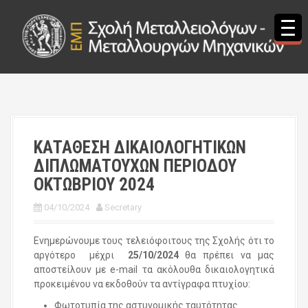
S
k
i
p
t
o
c
o
n
t
ΚΑΤΑΘΕΣΗ ΔΙΚΑΙΟΛΟΓΗΤΙΚΩΝ
e
ΔΙΠΛΩΜΑΤΟΥΧΩΝ ΠΕΡΙΟΔΟΥ
n
t
ΟΚΤΩΒΡΙΟΥ 2024
04/10/2024
Secretary
Ενημερώνουμε τους τελειόφοιτους της Σχολής ότι το
αργότερο μέχρι
25/10/2024
θα πρέπει να μας
αποστείλουν με e-mail τα ακόλουθα δικαιολογητικά
προκειμένου να εκδοθούν τα αντίγραφα πτυχίου:
Φωτοτυπία της αστυνομικής ταυτότητας