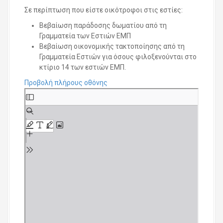
Σε περίπτωση που είστε οικότροφοι στις εστίες:
Βεβαίωση παράδοσης δωματίου από τη
Γραμματεία των Εστιών ΕΜΠ
Βεβαίωση οικονομικής τακτοποίησης από τη
Γραμματεία Εστιών για όσους φιλοξενούνται στο
κτίριο 14 των εστιών ΕΜΠ.
Προβολή πλήρους οθόνης
S
k
i
p
t
o
P
D
F
c
o
n
t