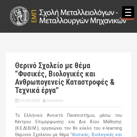
S
k
i
p
t
o
c
o
n
t
Θερινό Σχολείο με θέμα
e
“Φυσικές, Βιολογικές και
n
t
Ανθρωπογενείς Καταστροφές &
Τεχνικά έργα”
25/05/2026
Secretary
Το Ελληνικό Ανοικτό Πανεπιστήμιο, μέσω του
Κέντρου Επιμόρφωσης και Δια Βίου Μάθησης
(Κ.Ε.ΔΙ.ΒΙ.Μ.), οργανώνει τον 8ο κύκλο του e-learning
Θερινού Σχολείου με θέμα
“Φυσικές, Βιολογικές και