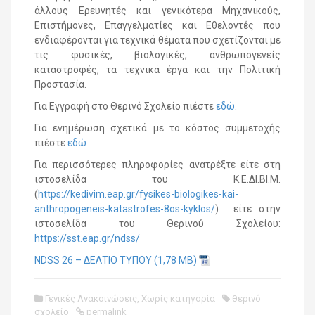
άλλους Ερευνητές και γενικότερα Μηχανικούς,
Επιστήμονες, Επαγγελματίες και Εθελοντές που
ενδιαφέρονται για τεχνικά θέματα που σχετίζονται με
τις φυσικές, βιολογικές, ανθρωπογενείς
καταστροφές, τα τεχνικά έργα και την Πολιτική
Προστασία.
Για Εγγραφή στο Θερινό Σχολείο πιέστε
εδώ
.
Για ενημέρωση σχετικά με το κόστος συμμετοχής
πιέστε
εδώ
Για περισσότερες πληροφορίες ανατρέξτε είτε στη
ιστοσελίδα του Κ.Ε.ΔΙ.ΒΙ.Μ.
(
https://kedivim.eap.gr/fysikes-biologikes-kai-
anthropogeneis-katastrofes-8os-kyklos/
) είτε στην
ιστοσελίδα του Θερινού Σχολείου:
https://sst.eap.gr/ndss/
NDSS 26 – ΔΕΛΤΙΟ ΤΥΠΟΥ
Γενικές Ανακοινώσεις
,
Χωρίς κατηγορία
θερινό
σχολείο
permalink