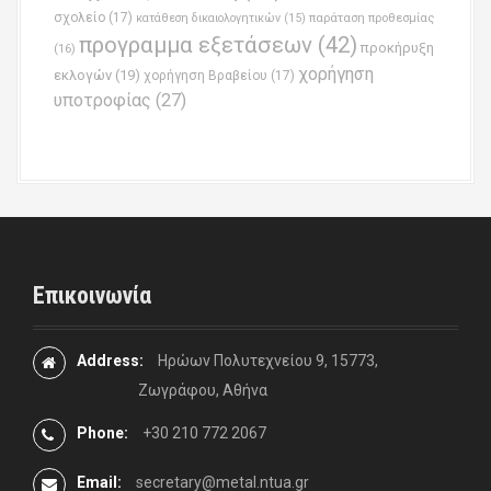
σχολείο
(17)
παράταση προθεσμίας
κατάθεση δικαιολογητικών
(15)
προγραμμα εξετάσεων
(42)
προκήρυξη
(16)
χορήγηση
εκλογών
(19)
χορήγηση Βραβείου
(17)
υποτροφίας
(27)
Επικοινωνία
Address:
Ηρώων Πολυτεχνείου 9, 15773,
Ζωγράφου, Αθήνα
Phone:
+30 210 772 2067
Email:
secretary@metal.ntua.gr