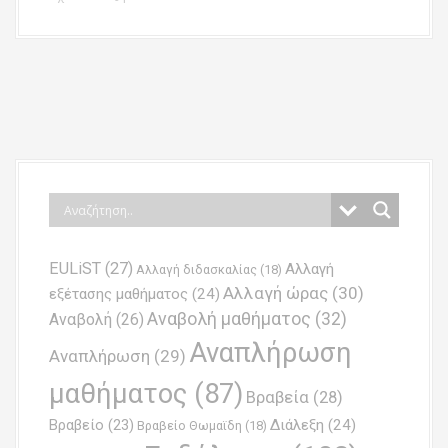
P
o
s
t
n
EULiST
(27)
Αλλαγή
a
Αλλαγή διδασκαλίας
(18)
Αλλαγή ώρας
(30)
εξέτασης μαθήματος
(24)
v
Αναβολή μαθήματος
(32)
Αναβολή
(26)
i
Αναπλήρωση
Αναπλήρωση
(29)
g
μαθήματος
(87)
Βραβεία
(28)
a
Βραβείο
(23)
Διάλεξη
(24)
Βραβείο Θωμαϊδη
(18)
t