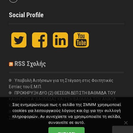
Social Profile
t
F
L
y
w
a
i
o
i
c
n
u
t
e
k
t
t
b
e
u
RSS Σχολής
e
o
d
b
r
o
I
e
k
n
Υποβολή Αιτήσεων για τη Στέγαση στις Φοιτητικές
Εστίες του Ε.Μ.Π.
ΠΡΟΚΗΡΥΞΗ ΔΥΟ (2) ΘΕΣΕΩΝ ΔΕΠ ΣΤΗ ΒΑΘΜΙΔΑ ΤΟΥ
ΚΑΘΗΓΗΤΗ Α’ ΒΑΘΜΙΔΑΣ ΚΑΙ ΣΤΗ ΒΑΘΜΙΔΑ ΤΟΥ ΑΝΑΠΛ.
Σας ενημερώνουμε πως η σελίδα της ΣΜΜΜ χρησιμοποιεί
ΚΑΘΗΓΗΤΗ ΣΤΗ ΣΧΟΛΗ
cookies για λειτουργικούς λόγους και όχι για την συλλογή
ΠΡΟΓΡΑΜΜΑ ΕΠΑΝΑΛΗΠΤΙΚΗΣ ΕΞΕΤΑΣΤΙΚΗΣ
πληροφοριών. Αν συνεχίσετε να χρησιμοποιείτε τη σελίδα,
ΣΕΠΤΕΜΒΡΙΟΥ ΑΚΑΔ.ΕΤΟΥΣ 2025-26
συναινείτε σε αυτό.