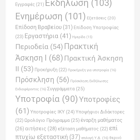
Εκδήλωση
(103)
Εγγραφές
(21)
i
Ενημέρωση
(101)
o
Εξετάσεις
(20)
Επίδοση Βραβείου
(31)
n
Επίδοση Υποτροφίας
Εργαστήρια
(41)
(23)
Ημερίδα
(15)
Πρακτική
Περιοδεία
(54)
Άσκηση Ι
(68)
Πρακτική Άσκηση
ΙΙ
(53)
Προκήρυξη
(22)
Προκήρυξη για υποτροφία
(16)
Πρόσκληση
(56)
Πρόσκληση Εκδήλωσης
Συγγράμματα
(25)
Ενδιαφέροντος
(16)
Υποτροφία
(90)
Υποτροφίες
(61)
Υποτροφίες ΙΚΥ
(24)
Υποψήφιοι Διδάκτορες
έναρξη μαθήματος
Ωρολόγιο Πρόγραμμα
(25)
(22)
επί
(26)
αιτήσεις
(28)
εξέταση μαθήματος
(22)
πτυχίω εξεταστική
(37)
επιλογή Υ.Δ.
(16)
θερινό