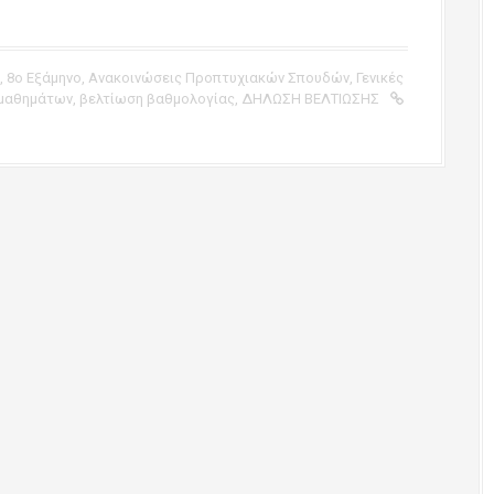
,
8ο Εξάμηνο
,
Ανακοινώσεις Προπτυχιακών Σπουδών
,
Γενικές
 μαθημάτων
,
βελτίωση βαθμολογίας
,
ΔΗΛΩΣΗ ΒΕΛΤΙΩΣΗΣ