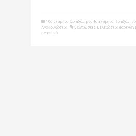
10ο εξάμηνο
,
2ο Εξάμηνο
,
4ο Εξάμηνο
,
6ο Εξάμηνο
Ανακοινώσεις
βελτιώσεις
,
Βελτιώσεις εαρινών
permalink
P
o
s
t
n
a
v