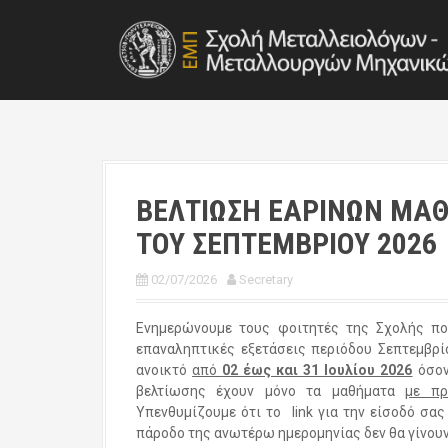
S
k
i
p
t
o
c
o
n
t
ΒΕΛΤΙΩΣΗ ΕΑΡΙΝΩΝ ΜΑ
e
ΤΟΥ ΣΕΠΤΕΜΒΡΙΟΥ 2026
n
t
02/07/2026
Secretary
Ενημερώνουμε τους φοιτητές της Σχολής πο
επαναληπτικές εξετάσεις περιόδου Σεπτεμβρίο
ανοικτό
από
02 έως και 31 Ιουλίου 2026
όσον
βελτίωσης έχουν μόνο τα μαθήματα
με πρ
Υπενθυμίζουμε ότι το link για την είσοδό σας
πάροδο της ανωτέρω ημερομηνίας δεν θα γίνουν