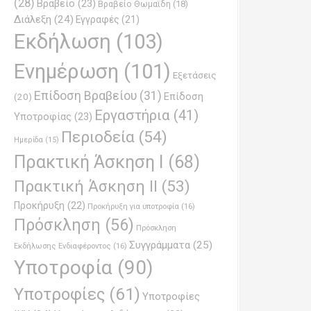
(28)
Βραβείο
(23)
Βραβείο Θωμαϊδη
(18)
Διάλεξη
(24)
Εγγραφές
(21)
Εκδήλωση
(103)
Ενημέρωση
(101)
Εξετάσεις
Επίδοση Βραβείου
(31)
Επίδοση
(20)
Εργαστήρια
(41)
Υποτροφίας
(23)
Περιοδεία
(54)
Ημερίδα
(15)
Πρακτική Άσκηση Ι
(68)
Πρακτική Άσκηση ΙΙ
(53)
Προκήρυξη
(22)
Προκήρυξη για υποτροφία
(16)
Πρόσκληση
(56)
Πρόσκληση
Συγγράμματα
(25)
Εκδήλωσης Ενδιαφέροντος
(16)
Υποτροφία
(90)
Υποτροφίες
(61)
Υποτροφίες