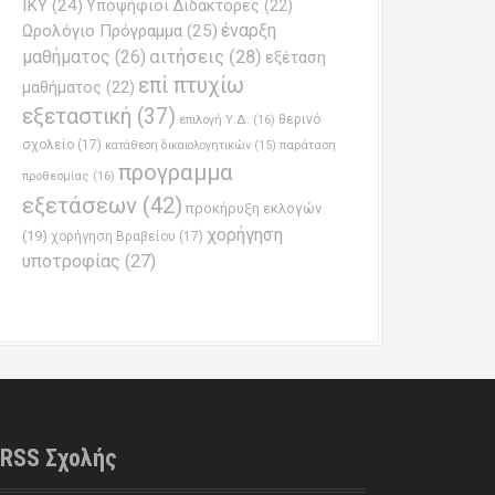
ΙΚΥ
(24)
Υποψήφιοι Διδάκτορες
(22)
έναρξη
Ωρολόγιο Πρόγραμμα
(25)
μαθήματος
(26)
αιτήσεις
(28)
εξέταση
επί πτυχίω
μαθήματος
(22)
εξεταστική
(37)
επιλογή Υ.Δ.
(16)
θερινό
σχολείο
(17)
παράταση
κατάθεση δικαιολογητικών
(15)
προγραμμα
προθεσμίας
(16)
εξετάσεων
(42)
προκήρυξη εκλογών
χορήγηση
(19)
χορήγηση Βραβείου
(17)
υποτροφίας
(27)
RSS Σχολής