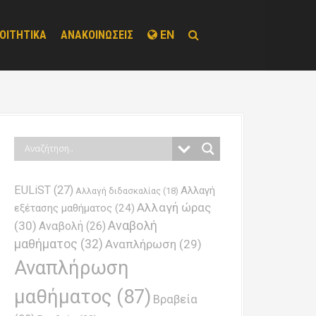
ΟΙΤΗΤΙΚΑ
ΑΝΑΚΟΙΝΩΣΕΙΣ
EN
EULiST
(27)
Αλλαγή
Αλλαγή διδασκαλίας
(18)
Αλλαγή ώρας
εξέτασης μαθήματος
(24)
Αναβολή
(30)
Αναβολή
(26)
μαθήματος
(32)
Αναπλήρωση
(29)
Αναπλήρωση
μαθήματος
(87)
Βραβεία