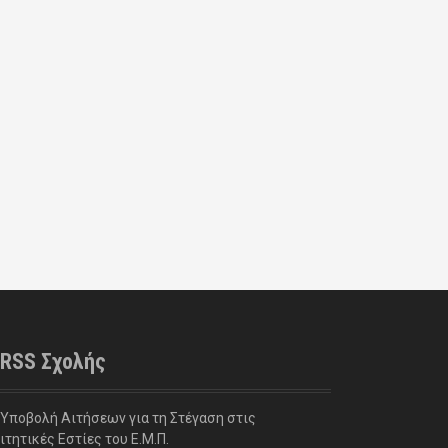
RSS Σχολής
Υποβολή Αιτήσεων για τη Στέγαση στις
ιτητικές Εστίες του Ε.Μ.Π.