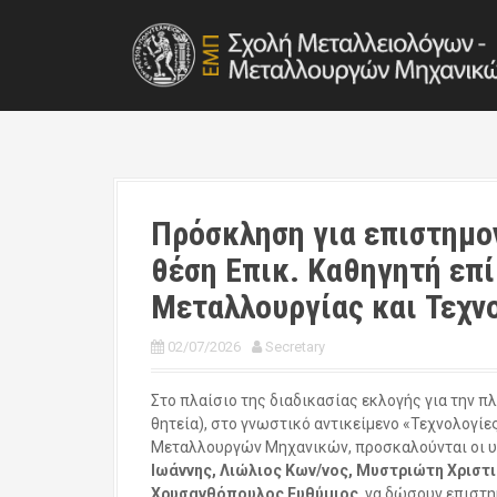
S
k
i
p
t
o
c
o
n
t
Πρόσκληση για επιστημο
e
θέση Επικ. Καθηγητή επί
n
t
Μεταλλουργίας και Τεχν
02/07/2026
Secretary
Στο πλαίσιο της διαδικασίας εκλογής για την πλ
θητεία), στο γνωστικό αντικείμενο «Τεχνολογ
Μεταλλουργών Μηχανικών, προσκαλούνται οι 
Ιωάννης, Λιώλιος Κων/νος, Μυστριώτη Χριστ
Χρυσανθόπουλος Ευθύμιος
, να δώσουν επιστ