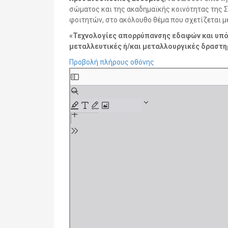
σώματος και της ακαδημαϊκής κοινότητας της
φοιτητών, στο ακόλουθο θέμα που σχετίζεται μ
«Τεχνολογίες απορρύπανσης εδαφών και υπό
μεταλλευτικές ή/και μεταλλουργικές δραστη
Προβολή πλήρους οθόνης
S
k
i
p
t
o
P
D
F
c
o
n
t
e
n