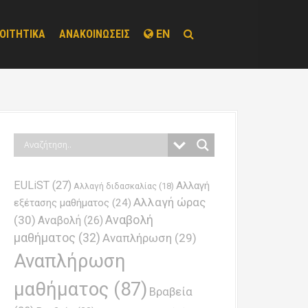
ΟΙΤΗΤΙΚΑ
ΑΝΑΚΟΙΝΩΣΕΙΣ
EN
EULiST
(27)
Αλλαγή
Αλλαγή διδασκαλίας
(18)
Αλλαγή ώρας
εξέτασης μαθήματος
(24)
Αναβολή
(30)
Αναβολή
(26)
μαθήματος
(32)
Αναπλήρωση
(29)
Αναπλήρωση
μαθήματος
(87)
Βραβεία