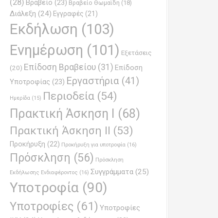
(28)
Βραβείο
(23)
Βραβείο Θωμαϊδη
(18)
Διάλεξη
(24)
Εγγραφές
(21)
Εκδήλωση
(103)
Ενημέρωση
(101)
Εξετάσεις
Επίδοση Βραβείου
(31)
Επίδοση
(20)
Εργαστήρια
(41)
Υποτροφίας
(23)
Περιοδεία
(54)
Ημερίδα
(15)
Πρακτική Άσκηση Ι
(68)
Πρακτική Άσκηση ΙΙ
(53)
Προκήρυξη
(22)
Προκήρυξη για υποτροφία
(16)
Πρόσκληση
(56)
Πρόσκληση
Συγγράμματα
(25)
Εκδήλωσης Ενδιαφέροντος
(16)
Υποτροφία
(90)
Υποτροφίες
(61)
Υποτροφίες