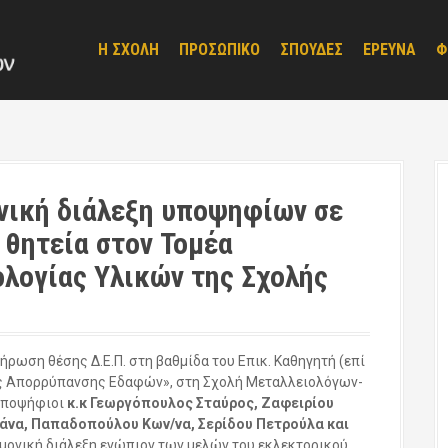
Η ΣΧΟΛΗ
ΠΡΟΣΩΠΙΚΟ
ΣΠΟΥΔΕΣ
ΕΡΕΥΝΑ
Φ
νική διάλεξη υποψηφίων σε
 θητεία στον Τομέα
ολογίας Υλικών της Σχολής
ήρωση θέσης Δ.Ε.Π. στη βαθμίδα του Επικ. Καθηγητή (επί
ίες Απορρύπανσης Εδαφών», στη Σχολή Μεταλλειολόγων-
υποψήφιοι
κ.κ Γεωργόπουλος Σταύρος, Ζαφειρίου
ιάνα, Παπαδοπούλου Κων/να, Σερίδου Πετρούλα και
ημονική διάλεξη ενώπιον των μελών του εκλεκτορικού