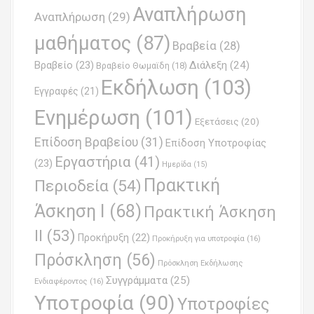
i
Αναπλήρωση
Αναπλήρωση
(29)
g
μαθήματος
(87)
Βραβεία
(28)
a
Βραβείο
(23)
Διάλεξη
(24)
Βραβείο Θωμαϊδη
(18)
t
Εκδήλωση
(103)
Εγγραφές
(21)
i
Ενημέρωση
(101)
o
Εξετάσεις
(20)
Επίδοση Βραβείου
(31)
n
Επίδοση Υποτροφίας
Εργαστήρια
(41)
(23)
Ημερίδα
(15)
Πρακτική
Περιοδεία
(54)
Άσκηση Ι
(68)
Πρακτική Άσκηση
ΙΙ
(53)
Προκήρυξη
(22)
Προκήρυξη για υποτροφία
(16)
Πρόσκληση
(56)
Πρόσκληση Εκδήλωσης
Συγγράμματα
(25)
Ενδιαφέροντος
(16)
Υποτροφία
(90)
Υποτροφίες