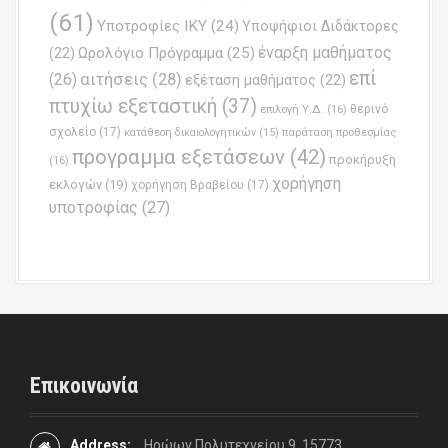
(61)
Υποτροφίες ΙΚΥ
(24)
Υποψήφιοι Διδάκτορες
έναρξη μαθήματος
Ωρολόγιο Πρόγραμμα
(25)
(22)
επί
(26)
αιτήσεις
(28)
εξέταση μαθήματος
(22)
πτυχίω εξεταστική
(37)
επιλογή Υ.Δ.
(16)
θερινό
σχολείο
(17)
παράταση προθεσμίας
κατάθεση δικαιολογητικών
(15)
προγραμμα εξετάσεων
(42)
προκήρυξη
(16)
χορήγηση
εκλογών
(19)
χορήγηση Βραβείου
(17)
υποτροφίας
(27)
Επικοινωνία
Address:
Ηρώων Πολυτεχνείου 9, 15773,