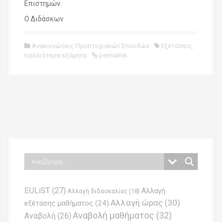
Επιστημών.
Ο Διδάσκων
Ανακοινώσεις Προπτυχιακών Σπουδών
Εξετάσεις
,
παλαιότερα εξάμηνα
permalink
P
o
s
t
n
EULiST
(27)
Αλλαγή
a
Αλλαγή διδασκαλίας
(18)
Αλλαγή ώρας
(30)
εξέτασης μαθήματος
(24)
v
Αναβολή μαθήματος
(32)
Αναβολή
(26)