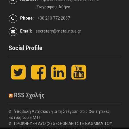
Ζωγράφου, Αθήνα
Phone:
+30 210 772 2067
Email:
secretary@metal.ntua.gr
Social Profile
t
F
L
y
w
a
i
o
i
c
n
u
t
e
k
t
t
b
e
u
RSS Σχολής
e
o
d
b
r
o
I
e
k
n
Υποβολή Αιτήσεων για τη Στέγαση στις Φοιτητικές
Εστίες του Ε.Μ.Π.
ΠΡΟΚΗΡΥΞΗ ΔΥΟ (2) ΘΕΣΕΩΝ ΔΕΠ ΣΤΗ ΒΑΘΜΙΔΑ ΤΟΥ