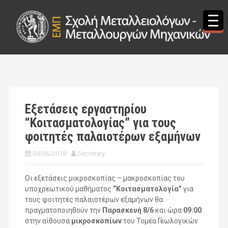
S
k
i
p
t
o
c
o
n
t
Εξετάσεις εργαστηρίου
e
“Κοιτασματολογίας” για τους
n
t
φοιτητές παλαιοτέρων εξαμήνων
04/06/2018
Secretary
Οι εξετάσεις μικροσκοπίας – μακροσκοπίας του
υποχρεωτικού μαθήματος
“Κοιτασματολογία”
για
τους φοιτητές παλαιοτέρων εξαμήνων θα
πραγματοποιηθούν την
Παρασκευή 8/6
και ώρα
09:00
στην αίθουσα
μικροσκοπίων
του Τομέα Γεωλογικών