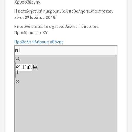
Χρυσοβέργη».
Η καταληκτική ημερομηνία υποβολής των αιτήσεων
η
είναι
2
Ιουλίου 2019
.
Επισυνάπτεται το σχετικό Δελτίο Τύπου του
Προέδρου του ΙΚΥ.
Προβολή πλήρους οθόνης
S
k
i
p
t
o
P
D
F
c
o
n
t
e