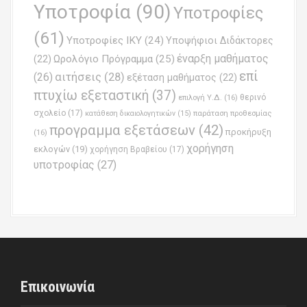
Υποτροφία
(90)
Υποτροφίες
(61)
Υποτροφίες ΙΚΥ
(24)
Υποψήφιοι Διδάκτορες
έναρξη μαθήματος
Ωρολόγιο Πρόγραμμα
(25)
(22)
επί
(26)
αιτήσεις
(28)
εξέταση μαθήματος
(22)
πτυχίω εξεταστική
(37)
επιλογή Υ.Δ.
(16)
θερινό
σχολείο
(17)
παράταση προθεσμίας
κατάθεση δικαιολογητικών
(15)
προγραμμα εξετάσεων
(42)
προκήρυξη
(16)
χορήγηση
εκλογών
(19)
χορήγηση Βραβείου
(17)
υποτροφίας
(27)
Επικοινωνία