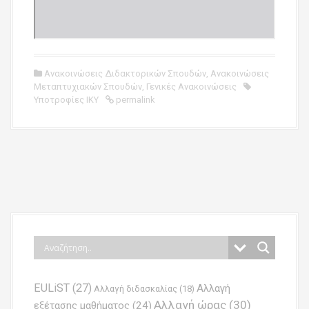
Ανακοινώσεις Διδακτορικών Σπουδών
,
Ανακοινώσεις
Μεταπτυχιακών Σπουδών
,
Γενικές Ανακοινώσεις
Υποτροφίες ΙΚΥ
permalink
P
o
s
t
n
EULiST
(27)
Αλλαγή
a
Αλλαγή διδασκαλίας
(18)
Αλλαγή ώρας
(30)
εξέτασης μαθήματος
(24)