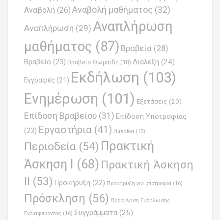
v
Αναβολή μαθήματος
(32)
Αναβολή
(26)
i
Αναπλήρωση
Αναπλήρωση
(29)
g
μαθήματος
(87)
Βραβεία
(28)
a
Βραβείο
(23)
Διάλεξη
(24)
Βραβείο Θωμαϊδη
(18)
t
Εκδήλωση
(103)
Εγγραφές
(21)
i
Ενημέρωση
(101)
o
Εξετάσεις
(20)
Επίδοση Βραβείου
(31)
n
Επίδοση Υποτροφίας
Εργαστήρια
(41)
(23)
Ημερίδα
(15)
Πρακτική
Περιοδεία
(54)
Άσκηση Ι
(68)
Πρακτική Άσκηση
ΙΙ
(53)
Προκήρυξη
(22)
Προκήρυξη για υποτροφία
(16)
Πρόσκληση
(56)
Πρόσκληση Εκδήλωσης
Συγγράμματα
(25)
Ενδιαφέροντος
(16)