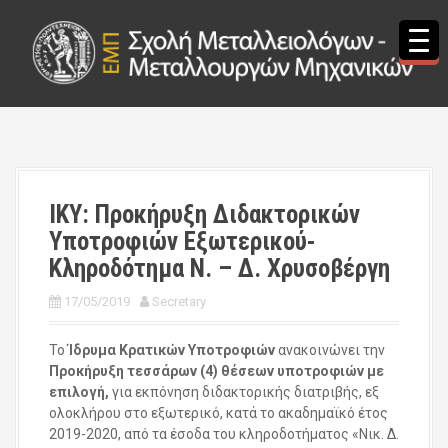
S
k
i
p
t
o
c
o
n
t
ΙΚΥ: Προκήρυξη Διδακτορικών
e
Υποτροφιών Εξωτερικού-
n
t
Κληροδότημα Ν. – Δ. Χρυσοβέργη
17/05/2019
Secretary
Το
Ίδρυμα Κρατικών Υποτροφιών
ανακοινώνει την
Προκήρυξη τεσσάρων (4) θέσεων υποτροφιών με
επιλογή,
για εκπόνηση διδακτορικής διατριβής, εξ
ολοκλήρου στο εξωτερικό, κατά το ακαδημαϊκό έτος
2019-2020, από τα έσοδα του κληροδοτήματος «Νικ. Δ.