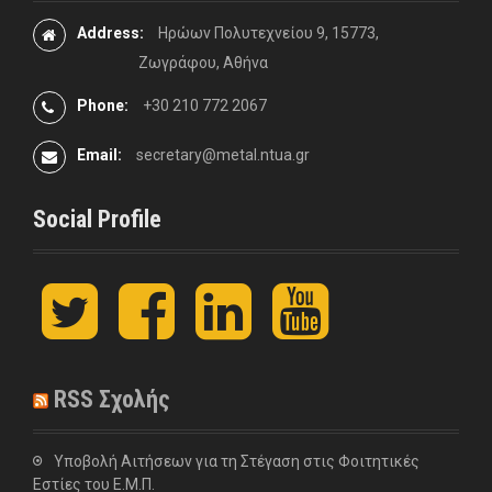
Address:
Ηρώων Πολυτεχνείου 9, 15773,
Ζωγράφου, Αθήνα
Phone:
+30 210 772 2067
Email:
secretary@metal.ntua.gr
Social Profile
t
F
L
y
w
a
i
o
i
c
n
u
t
e
k
t
t
b
e
u
RSS Σχολής
e
o
d
b
r
o
I
e
k
n
Υποβολή Αιτήσεων για τη Στέγαση στις Φοιτητικές
Εστίες του Ε.Μ.Π.