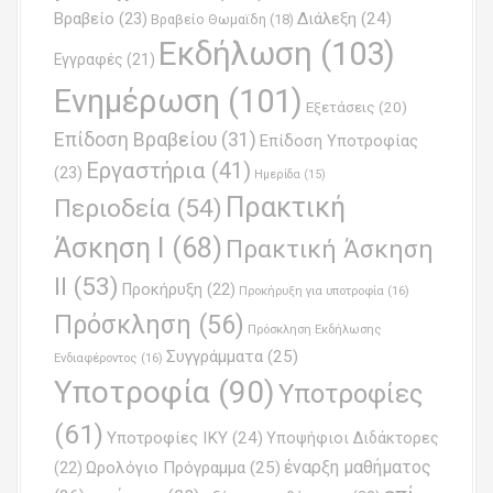
Βραβείο
(23)
Διάλεξη
(24)
Βραβείο Θωμαϊδη
(18)
Εκδήλωση
(103)
Εγγραφές
(21)
Ενημέρωση
(101)
Εξετάσεις
(20)
Επίδοση Βραβείου
(31)
Επίδοση Υποτροφίας
Εργαστήρια
(41)
(23)
Ημερίδα
(15)
Πρακτική
Περιοδεία
(54)
Άσκηση Ι
(68)
Πρακτική Άσκηση
ΙΙ
(53)
Προκήρυξη
(22)
Προκήρυξη για υποτροφία
(16)
Πρόσκληση
(56)
Πρόσκληση Εκδήλωσης
Συγγράμματα
(25)
Ενδιαφέροντος
(16)
Υποτροφία
(90)
Υποτροφίες
(61)
Υποτροφίες ΙΚΥ
(24)
Υποψήφιοι Διδάκτορες
έναρξη μαθήματος
Ωρολόγιο Πρόγραμμα
(25)
(22)