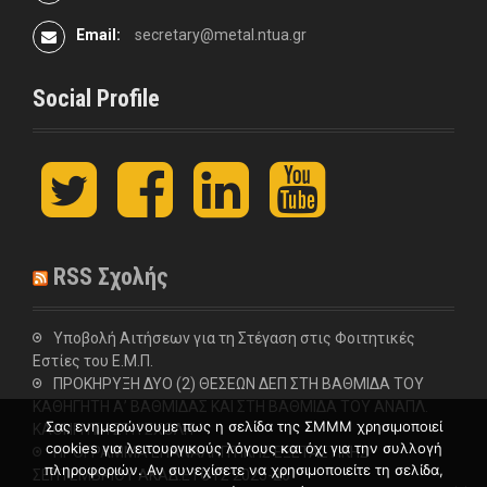
Email:
secretary@metal.ntua.gr
Social Profile
t
F
L
y
w
a
i
o
i
c
n
u
t
e
k
t
t
b
e
u
RSS Σχολής
e
o
d
b
r
o
I
e
k
n
Υποβολή Αιτήσεων για τη Στέγαση στις Φοιτητικές
Εστίες του Ε.Μ.Π.
ΠΡΟΚΗΡΥΞΗ ΔΥΟ (2) ΘΕΣΕΩΝ ΔΕΠ ΣΤΗ ΒΑΘΜΙΔΑ ΤΟΥ
ΚΑΘΗΓΗΤΗ Α’ ΒΑΘΜΙΔΑΣ ΚΑΙ ΣΤΗ ΒΑΘΜΙΔΑ ΤΟΥ ΑΝΑΠΛ.
Σας ενημερώνουμε πως η σελίδα της ΣΜΜΜ χρησιμοποιεί
ΚΑΘΗΓΗΤΗ ΣΤΗ ΣΧΟΛΗ
cookies για λειτουργικούς λόγους και όχι για την συλλογή
ΠΡΟΓΡΑΜΜΑ ΕΠΑΝΑΛΗΠΤΙΚΗΣ ΕΞΕΤΑΣΤΙΚΗΣ
πληροφοριών. Αν συνεχίσετε να χρησιμοποιείτε τη σελίδα,
ΣΕΠΤΕΜΒΡΙΟΥ ΑΚΑΔ.ΕΤΟΥΣ 2025-26