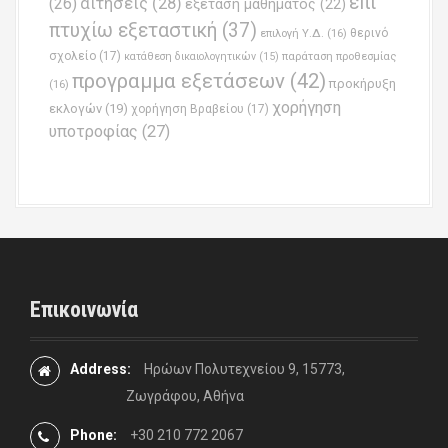
επί
(26)
αιτήσεις
(28)
εξέταση μαθήματος
(22)
πτυχίω εξεταστική
(37)
επιλογή Υ.Δ.
(16)
θερινό
σχολείο
(17)
παράταση προθεσμίας
κατάθεση δικαιολογητικών
(15)
προγραμμα εξετάσεων
(42)
προκήρυξη
(16)
χορήγηση
εκλογών
(19)
χορήγηση Βραβείου
(17)
υποτροφίας
(27)
Επικοινωνία
Address:
Ηρώων Πολυτεχνείου 9, 15773,
Ζωγράφου, Αθήνα
Phone:
+30 210 772 2067