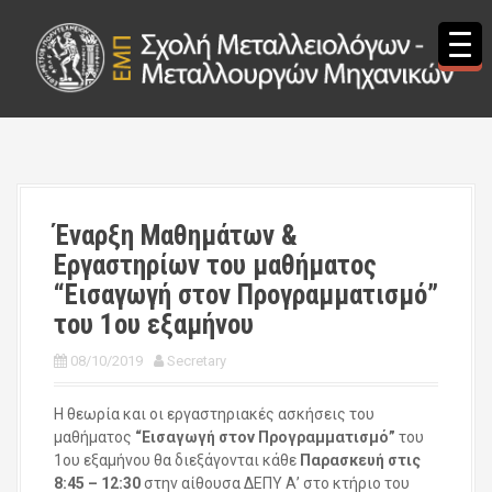
S
k
i
p
t
o
c
o
n
t
Έναρξη Μαθημάτων &
e
Εργαστηρίων του μαθήματος
n
t
“Εισαγωγή στον Προγραμματισμό”
του 1ου εξαμήνου
08/10/2019
Secretary
Η θεωρία και οι εργαστηριακές ασκήσεις του
μαθήματος
“Εισαγωγή στον Προγραμματισμό”
του
1ου εξαμήνου θα διεξάγονται κάθε
Παρασκευή στις
8:45 – 12:30
στην αίθουσα ΔΕΠΥ Α’ στο κτήριο του