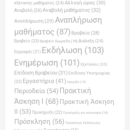
Αλλαγή ώρας
(30)
εξέτασης μαθήματος
(24)
v
Αναβολή μαθήματος
(32)
Αναβολή
(26)
i
Αναπλήρωση
Αναπλήρωση
(29)
g
μαθήματος
(87)
Βραβεία
(28)
a
Βραβείο
(23)
Διάλεξη
(24)
Βραβείο Θωμαϊδη
(18)
t
Εκδήλωση
(103)
Εγγραφές
(21)
i
Ενημέρωση
(101)
o
Εξετάσεις
(20)
Επίδοση Βραβείου
(31)
n
Επίδοση Υποτροφίας
Εργαστήρια
(41)
(23)
Ημερίδα
(15)
Πρακτική
Περιοδεία
(54)
Άσκηση Ι
(68)
Πρακτική Άσκηση
ΙΙ
(53)
Προκήρυξη
(22)
Προκήρυξη για υποτροφία
(16)
Πρόσκληση
(56)
Πρόσκληση Εκδήλωσης