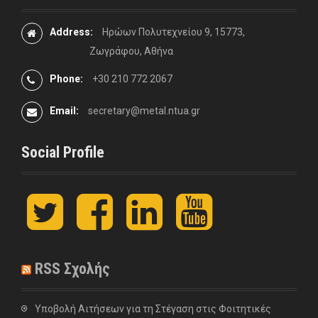
Address:
Ηρώων Πολυτεχνείου 9, 15773,
Ζωγράφου, Αθήνα
Phone:
+30 210 772 2067
Email:
secretary@metal.ntua.gr
Social Profile
t
F
L
y
w
a
i
o
i
c
n
u
t
e
k
t
t
b
e
u
RSS Σχολής
e
o
d
b
r
o
I
e
k
n
Υποβολή Αιτήσεων για τη Στέγαση στις Φοιτητικές