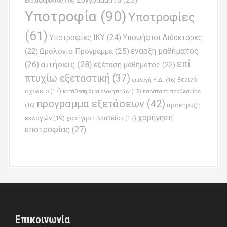
Συγγράμματα
(25)
Ενδιαφέροντος
(16)
Υποτροφία
(90)
Υποτροφίες
(61)
Υποτροφίες ΙΚΥ
(24)
Υποψήφιοι Διδάκτορες
έναρξη μαθήματος
Ωρολόγιο Πρόγραμμα
(25)
(22)
επί
(26)
αιτήσεις
(28)
εξέταση μαθήματος
(22)
πτυχίω εξεταστική
(37)
επιλογή Υ.Δ.
(16)
θερινό
σχολείο
(17)
παράταση προθεσμίας
κατάθεση δικαιολογητικών
(15)
προγραμμα εξετάσεων
(42)
προκήρυξη
(16)
χορήγηση
εκλογών
(19)
χορήγηση Βραβείου
(17)
υποτροφίας
(27)
Επικοινωνία