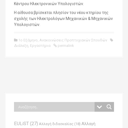
Κέντρου Ηλεκτρονικών Υπολογιστών.
Η αίθουσα βρίσκεται πλησίον του νέου κτηρίου της
σχολής των Ηλεκτρολόγων Μηχανικών & Μηχανικών
Υπολογιστών.
1ο Εξάμηνο
,
Ανακοινώσεις Προπτυχιακών Σπουδών
Διάλεξη
,
Εργαστήρια
permalink
P
o
s
t
n
EULiST
(27)
Αλλαγή
a
Αλλαγή διδασκαλίας
(18)