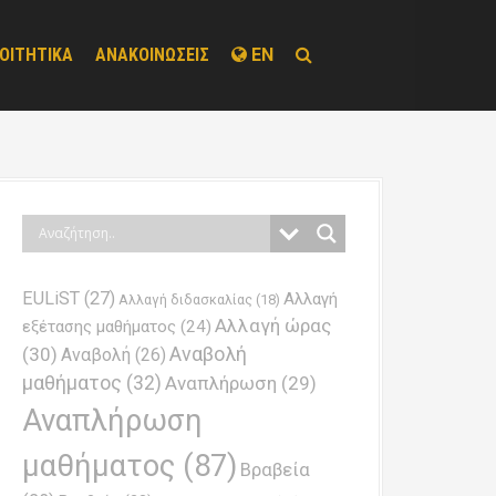
ΟΙΤΗΤΙΚΑ
ΑΝΑΚΟΙΝΩΣΕΙΣ
EN
EULiST
(27)
Αλλαγή
Αλλαγή διδασκαλίας
(18)
Αλλαγή ώρας
εξέτασης μαθήματος
(24)
Αναβολή
(30)
Αναβολή
(26)
μαθήματος
(32)
Αναπλήρωση
(29)
Αναπλήρωση
μαθήματος
(87)
Βραβεία