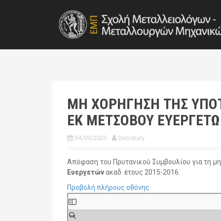
S
k
i
p
t
o
c
o
n
t
ΜΗ ΧΟΡΗΓΗΣΗ ΤΗΣ ΥΠΟ
e
ΕΚ ΜΕΤΣΟΒΟΥ ΕΥΕΡΓΕΤΩ
n
t
04/09/2020
Secretary
Απόφαση του Πρυτανικού Συμβουλίου για τη μ
Ευεργετών
ακαδ. έτους 2015-2016.
Προβολή πλήρους οθόνης
S
k
i