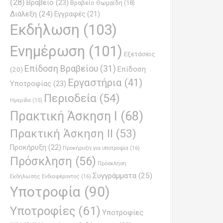
(28)
Βραβείο
(23)
Βραβείο Θωμαϊδη
(18)
Διάλεξη
(24)
Εγγραφές
(21)
Εκδήλωση
(103)
Ενημέρωση
(101)
Εξετάσεις
Επίδοση Βραβείου
(31)
Επίδοση
(20)
Εργαστήρια
(41)
Υποτροφίας
(23)
Περιοδεία
(54)
Ημερίδα
(15)
Πρακτική Άσκηση Ι
(68)
Πρακτική Άσκηση ΙΙ
(53)
Προκήρυξη
(22)
Προκήρυξη για υποτροφία
(16)
Πρόσκληση
(56)
Πρόσκληση
Συγγράμματα
(25)
Εκδήλωσης Ενδιαφέροντος
(16)
Υποτροφία
(90)
Υποτροφίες
(61)
Υποτροφίες