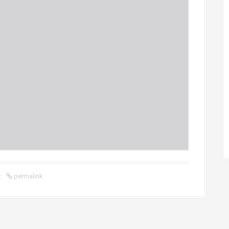
ς
permalink