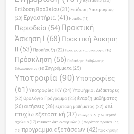
o
Εξετάσεις
(20)
Επίδοση Βραβείου
(31)
n
Επίδοση Υποτροφίας
Εργαστήρια
(41)
(23)
Ημερίδα
(15)
Πρακτική
Περιοδεία
(54)
Άσκηση Ι
(68)
Πρακτική Άσκηση
ΙΙ
(53)
Προκήρυξη
(22)
Προκήρυξη για υποτροφία
(16)
Πρόσκληση
(56)
Πρόσκληση Εκδήλωσης
Συγγράμματα
(25)
Ενδιαφέροντος
(16)
Υποτροφία
(90)
Υποτροφίες
(61)
Υποτροφίες ΙΚΥ
(24)
Υποψήφιοι Διδάκτορες
έναρξη μαθήματος
Ωρολόγιο Πρόγραμμα
(25)
(22)
επί
(26)
αιτήσεις
(28)
εξέταση μαθήματος
(22)
πτυχίω εξεταστική
(37)
επιλογή Υ.Δ.
(16)
θερινό
σχολείο
(17)
παράταση προθεσμίας
κατάθεση δικαιολογητικών
(15)
προγραμμα εξετάσεων
(42)
προκήρυξη
(16)