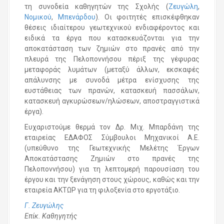
τη συνοδεία καθηγητών της Σχολής (
Ζευγώλη
,
Νομικού
,
Μπενάρδου
). Οι φοιτητές επισκέφθηκαν
θέσεις ιδιαίτερου γεωτεχνικού ενδιαφέροντος και
ειδικά τα έργα που κατασκευάζονται για την
αποκατάσταση των ζημιών στο πρανές από την
πλευρά της Πελοποννήσου πέριξ της γέφυρας
μεταφοράς λυμάτων (μεταξύ άλλων, εκσκαφές
απάλυνσης με συνοδά μέτρα ενίσχυσης της
ευστάθειας των πρανών, κατασκευή πασσάλων,
κατασκευή αγκυρώσεων/ηλώσεων, αποστραγγιστικά
έργα).
Ευχαριστούμε θερμά τον Δρ. Μιχ. Μπαρδάνη της
εταιρείας ΕΔΑΦΟΣ Σύμβουλοι Μηχανικοί Α.Ε.
(υπεύθυνο της Γεωτεχνικής Μελέτης Έργων
Αποκατάστασης Ζημιών στο πρανές της
Πελοποννήσου) για τη λεπτομερή παρουσίαση του
έργου και την ξενάγηση στους χώρους, καθώς και την
εταιρεία ΑΚΤΩΡ για τη φιλοξενία στο εργοτάξιο.
Γ. Ζευγώλης
Επίκ. Καθηγητής