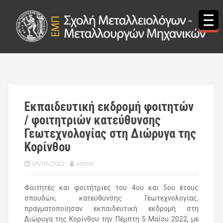
S
k
i
p
t
o
c
o
n
t
Εκπαιδευτική εκδρομή φοιτητών
e
/ φοιτητριών κατεύθυνσης
n
t
Γεωτεχνολογίας στη Διώρυγα της
Κορίνθου
09/05/2022
admin
Φοιτητές και φοιτήτριες του 4ου και 5ου έτους
σπουδών, κατεύθυνσης Γεωτεχνολογίας,
πραγματοποίησαν εκπαιδευτική εκδρομή στη
Διώρυγα της Κορίνθου την Πέμπτη 5 Μαΐου 2022, με