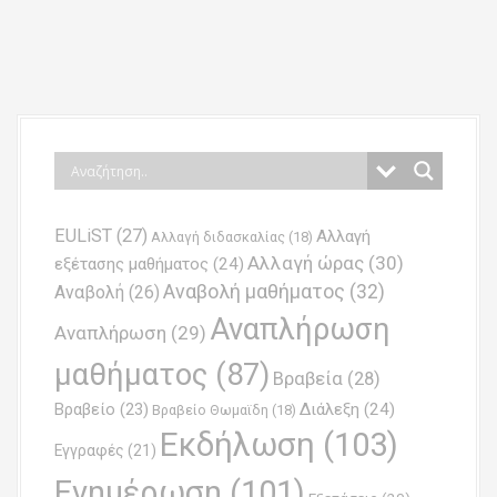
P
o
s
t
n
EULiST
(27)
Αλλαγή
a
Αλλαγή διδασκαλίας
(18)
Αλλαγή ώρας
(30)
εξέτασης μαθήματος
(24)
v
Αναβολή μαθήματος
(32)
Αναβολή
(26)
i
Αναπλήρωση
Αναπλήρωση
(29)
g
μαθήματος
(87)
Βραβεία
(28)
a
Βραβείο
(23)
Διάλεξη
(24)
Βραβείο Θωμαϊδη
(18)
t
Εκδήλωση
(103)
Εγγραφές
(21)
i
Ενημέρωση
(101)