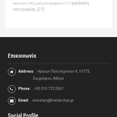
χορήγηση
εκλογών
(19)
χορήγηση Βραβείου
(17)
υποτροφίας
(27)
Επικοινωνία
Address:
Ηρώων Πολυτεχνείου 9, 15773,
Ζωγράφου, Αθήνα
Phone:
+30 210 772 2067
Email:
secretary@metal.ntua.gr
Social Profile