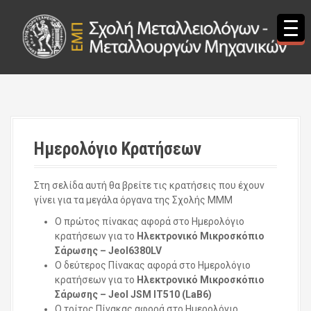
S
k
i
p
t
o
c
o
n
t
Ημερολόγιο Κρατήσεων
e
n
t
Στη σελίδα αυτή θα βρείτε τις κρατήσεις που έχουν
γίνει για τα μεγάλα όργανα της Σχολής ΜΜΜ
Ο πρώτος πίνακας αφορά στο Ημερολόγιο
κρατήσεων για το
Ηλεκτρονικό Mικροσκόπιο
Σάρωσης – Jeol6380LV
Ο δεύτερος Πίνακας αφορά στο Ημερολόγιο
κρατήσεων για το
Ηλεκτρονικό Mικροσκόπιο
Σάρωσης – Jeol JSM IT510 (LaB6)
Ο τρίτος Πίνακας αφορά στο Ημερολόγιο