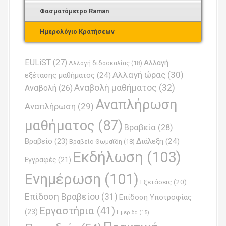
Φασματόμετρο Raman
Ημερολόγιο Κρατήσεων
EULiST
(27)
Αλλαγή
Αλλαγή διδασκαλίας
(18)
Αλλαγή ώρας
(30)
εξέτασης μαθήματος
(24)
Αναβολή μαθήματος
(32)
Αναβολή
(26)
Αναπλήρωση
Αναπλήρωση
(29)
μαθήματος
(87)
Βραβεία
(28)
Βραβείο
(23)
Διάλεξη
(24)
Βραβείο Θωμαϊδη
(18)
Εκδήλωση
(103)
Εγγραφές
(21)
Ενημέρωση
(101)
Εξετάσεις
(20)
Επίδοση Βραβείου
(31)
Επίδοση Υποτροφίας
Εργαστήρια
(41)
(23)
Ημερίδα
(15)