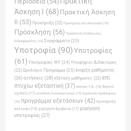
Πρακτική
Περιοδεία
(54)
Άσκηση Ι
(68)
Πρακτική Άσκηση
ΙΙ
(53)
Προκήρυξη
(22)
Προκήρυξη για υποτροφία
(16)
Πρόσκληση
(56)
Πρόσκληση Εκδήλωσης
Συγγράμματα
(25)
Ενδιαφέροντος
(16)
Υποτροφία
(90)
Υποτροφίες
(61)
Υποτροφίες ΙΚΥ
(24)
Υποψήφιοι Διδάκτορες
έναρξη μαθήματος
Ωρολόγιο Πρόγραμμα
(25)
(22)
επί
(26)
αιτήσεις
(28)
εξέταση μαθήματος
(22)
πτυχίω εξεταστική
(37)
επιλογή Υ.Δ.
(16)
θερινό
σχολείο
(17)
παράταση προθεσμίας
κατάθεση δικαιολογητικών
(15)
προγραμμα εξετάσεων
(42)
προκήρυξη
(16)
χορήγηση
εκλογών
(19)
χορήγηση Βραβείου
(17)
υποτροφίας
(27)