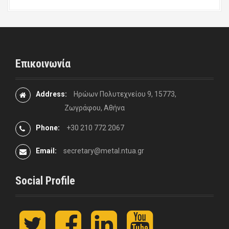
Επικοινωνία
Address:
Ηρώων Πολυτεχνείου 9, 15773,
Ζωγράφου, Αθήνα
Phone:
+30 210 772 2067
Email:
secretary@metal.ntua.gr
Social Profile
t
F
L
y
w
a
i
o