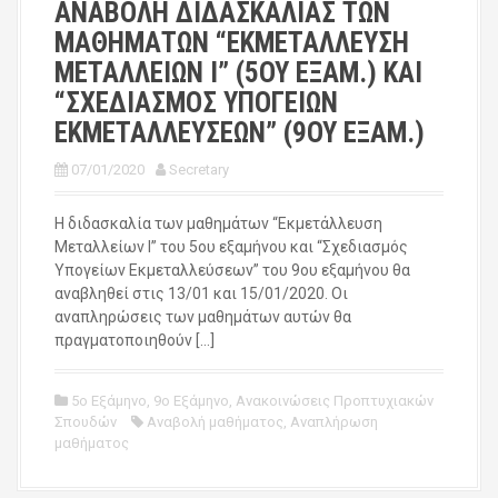
ΑΝΑΒΟΛΗ ΔΙΔΑΣΚΑΛΙΑΣ ΤΩΝ
ΜΑΘΗΜΑΤΩΝ “ΕΚΜΕΤΑΛΛΕΥΣΗ
ΜΕΤΑΛΛΕΙΩΝ Ι” (5ΟΥ ΕΞΑΜ.) ΚΑΙ
“ΣΧΕΔΙΑΣΜΟΣ ΥΠΟΓΕΙΩΝ
ΕΚΜΕΤΑΛΛΕΥΣΕΩΝ” (9ΟΥ ΕΞΑΜ.)
07/01/2020
Secretary
Η διδασκαλία των μαθημάτων “Εκμετάλλευση
Μεταλλείων Ι” του 5ου εξαμήνου και “Σχεδιασμός
Υπογείων Εκμεταλλεύσεων” του 9ου εξαμήνου θα
αναβληθεί στις 13/01 και 15/01/2020. Οι
αναπληρώσεις των μαθημάτων αυτών θα
πραγματοποιηθούν […]
5ο Εξάμηνο
,
9ο Εξάμηνο
,
Ανακοινώσεις Προπτυχιακών
Σπουδών
Αναβολή μαθήματος
,
Αναπλήρωση
μαθήματος