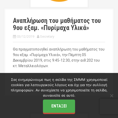
Αναπλήρωση του μαθήματος του
9ου εξαμ. «Πυρίμαχα Υλικά»
03/12/2019
Secretary
Θα πραγματοποιηθεί αναπλήρωση του μαθήματος του
9ου εξαμ. «Πυρίμαχα Υλικά», την Πέμπτη 05
Δεκεμβρίου 2019, στις 9:45-12:30, στην αιθ.202 του
κτ. Μεταλλειολόγων.
Σας ενημερώνουμε πως η σελίδα της ΣΜΜΜ χρησιμοποιεί
9ο Εξάμηνο
,
Ανακοινώσεις Προπτυχιακών Σπουδών
cookies για λειτουργικούς λόγους και όχι για την συλλογή
Αναπλήρωση μαθήματος
πληροφοριών. Αν συνεχίσετε να χρησιμοποιείτε τη σελίδα,
συναινείτε σε αυτό.
ΕΝΤΆΞΕΙ